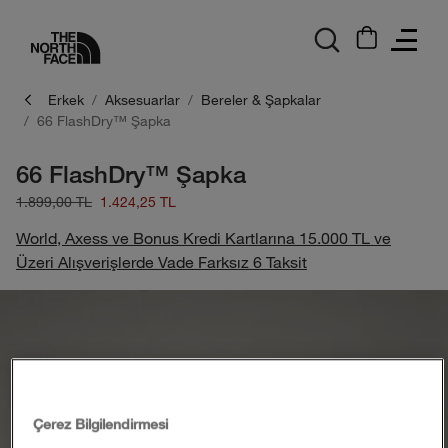
logo
Erkek
Aksesuarlar
Bereler & Şapkalar
66 FlashDry™ Şapka
66 FlashDry™ Şapka
1.899,00 TL
1.424,25 TL
World, Axess ve Bonus Kredi Kartlarına 15.000 TL ve
Üzeri Alışverişlerde Vade Farksız 6 Taksit
Çerez Bilgilendirmesi