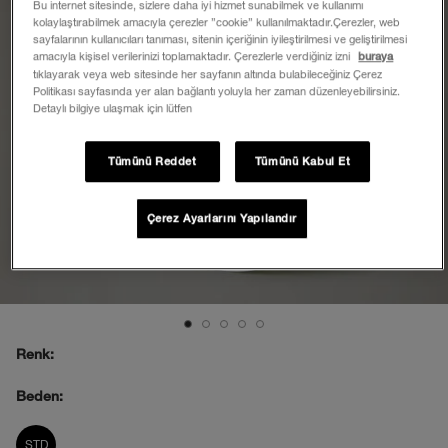
Bu internet sitesinde, sizlere daha iyi hizmet sunabilmek ve kullanımı
kolaylaştırabilmek amacıyla çerezler ”cookie” kullanılmaktadır.Çerezler, web
sayfalarının kullanıcıları tanıması, sitenin içeriğinin iyileştirilmesi ve geliştirilmesi
amacıyla kişisel verilerinizi toplamaktadır. Çerezlerle verdiğiniz izni
buraya
tıklayarak veya web sitesinde her sayfanın altında bulabileceğiniz Çerez
Politikası sayfasında yer alan bağlantı yoluyla her zaman düzenleyebilirsiniz.
Detaylı bilgiye ulaşmak için lütfen
Tümünü Reddet
Tümünü Kabul Et
Çerez Ayarlarını Yapılandır
Renk:
Beden:
product_attribute_695e29420b4013880
STD