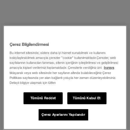
Çerez Bilgilendirmesi
Bu internet sitesinde, sizlere daha iyi hizmet sunabilmek ve kullanımı
kolaylaştırabilmek amacıyla çerezler ”cookie” kullanılmaktadır.Çerezler, web
sayfalarının kullanıcıları tanıması, sitenin içeriğinin iyileştirilmesi ve geliştirilmesi
amacıyla kişisel verilerinizi toplamaktadır. Çerezlerle verdiğiniz izni
buraya
tıklayarak veya web sitesinde her sayfanın altında bulabileceğiniz Çerez
Politikası sayfasında yer alan bağlantı yoluyla her zaman düzenleyebilirsiniz.
Detaylı bilgiye ulaşmak için lütfen
Tümünü Reddet
Tümünü Kabul Et
Çerez Ayarlarını Yapılandır