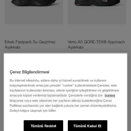
Erkek Fastpack Su Geçirmez
Verto A5 GORE-TEX® Approach
Ayakkabı
Ayakkabı
9.399,00 TL
12.399,00 TL
Ekle
Ekle
Çerez Bilgilendirmesi
Bu internet sitesinde, sizlere daha iyi hizmet sunabilmek ve kullanımı
kolaylaştırabilmek amacıyla çerezler ”cookie” kullanılmaktadır.Çerezler, web
sayfalarının kullanıcıları tanıması, sitenin içeriğinin iyileştirilmesi ve geliştirilmesi
amacıyla kişisel verilerinizi toplamaktadır. Çerezlerle verdiğiniz izni
buraya
tıklayarak veya web sitesinde her sayfanın altında bulabileceğiniz Çerez
Politikası sayfasında yer alan bağlantı yoluyla her zaman düzenleyebilirsiniz.
Detaylı bilgiye ulaşmak için lütfen
Tümünü Reddet
Tümünü Kabul Et