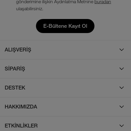
gönderimine ilişkin Aydınlatma Metnine
buradan
ulaşabilirsiniz.
E-Bültene Kayıt Ol
ALIŞVERİŞ
Erkek
SİPARİŞ
Kadın
Sipariş Takibi
Çocuk
DESTEK
Teslimat & Kargo
Çanta
Online Destek
İade Politikası
HAKKIMIZDA
Ayakkabı
İletişim
Bizim Hikayemiz
Yalıtımlı ve Kaz Tüyü Mont
Sıkça Sorulan Sorular
ETKİNLİKLER