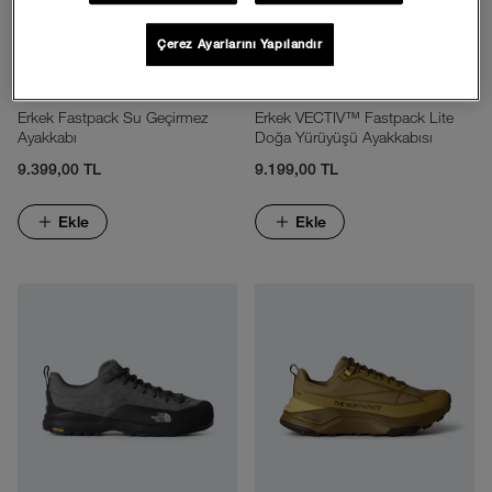
Çerez Ayarlarını Yapılandır
Erkek Fastpack Su Geçirmez
Erkek VECTIV™ Fastpack Lite
Ayakkabı
Doğa Yürüyüşü Ayakkabısı
9.399,00 TL
9.199,00 TL
Ekle
Ekle