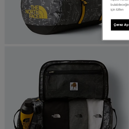
bulabileceğin
için lütfen
Çerez Aya