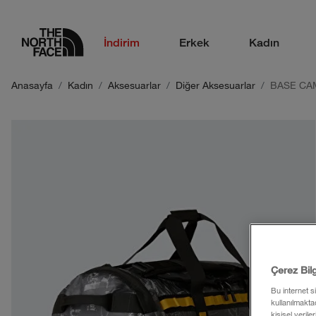
logo
İndirim
Erkek
Kadın
Anasayfa
Kadın
Aksesuarlar
Diğer Aksesuarlar
BASE CA
Çerez Bil
Bu internet s
kullanılmaktad
kişisel verile