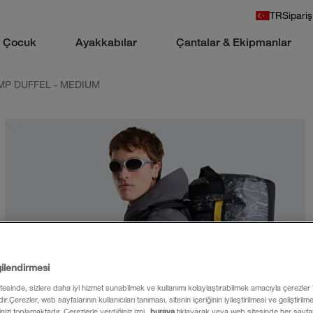
TR
Sipariş
Çocuk
Ayakkabılar
Çantalar & Ekipmanlar
MP DUFFEL - MEDIUM
gilendirmesi
itesinde, sizlere daha iyi hizmet sunabilmek ve kullanımı kolaylaştırabilmek amacıyla çerezler
ır.Çerezler, web sayfalarının kullanıcıları tanıması, sitenin içeriğinin iyileştirilmesi ve geliştiril
rinizi toplamaktadır. Çerezlerle verdiğiniz izni
buraya
tıklayarak veya web sitesinde her sayfan