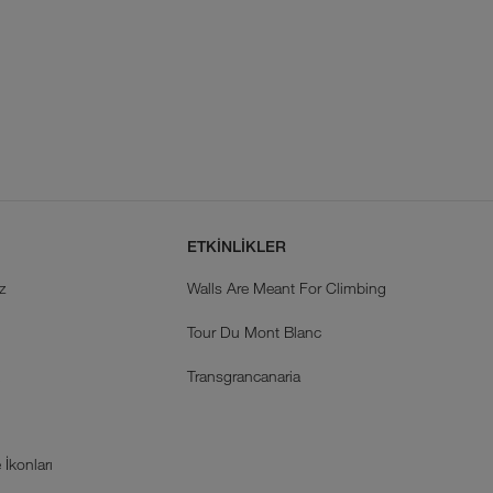
ETKİNLİKLER
z
Walls Are Meant For Climbing
Tour Du Mont Blanc
k
Transgrancanaria
İkonları