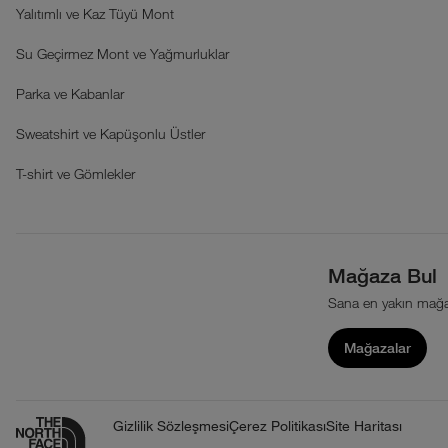
Yalıtımlı ve Kaz Tüyü Mont
Su Geçirmez Mont ve Yağmurluklar
Parka ve Kabanlar
Sweatshirt ve Kapüşonlu Üstler
T-shirt ve Gömlekler
Mağaza Bul
Sana en yakın mağa
Mağazalar
Gizlilik Sözleşmesi
Çerez Politikası
Site Haritası