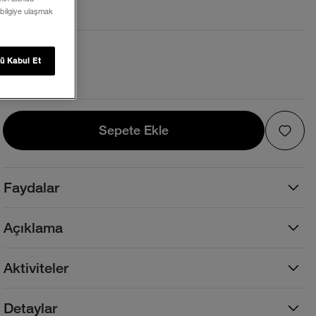
 bilgiye ulaşmak
Beden ve Kalıp
ü Kabul Et
Beden Tablosu
Sepete Ekle
Sepete Ekle
Faydalar
Açıklama
Aktiviteler
Detaylar