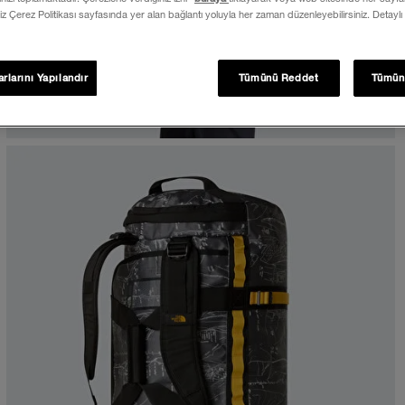
iz Çerez Politikası sayfasında yer alan bağlantı yoluyla her zaman düzenleyebilirsiniz. Detaylı
rlarını Yapılandır
Tümünü Reddet
Tümün