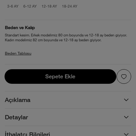
product_attribute_69f1b785ec17b7389
product_attribute_69f1b785ec17b
product_attribute_69f1b785
product_attribute_69f
3-6 AY
6-12 AY
12-18 AY
18-24 AY
Beden ve Kalıp
Standart kesim. Erkek modelimiz 80 cm boyunda ve 12-18 ay beden giyiyor.
Kadın modelimiz 82 cm boyunda ve 12-18 ay beden giyiyor.
Beden Tablosu
Sepete Ekle
Sepete Ekle
Açıklama
Detaylar
İthalatçı Bilgileri