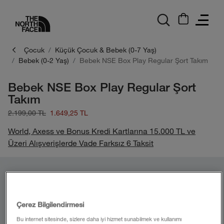
logo
Çocuk
Küçük Çocuk & Bebek (0-7 Yaş)
Bebek (0-2 Yaş)
Bebek NSE Box Play Regular Şort Takım
Bebek NSE Box Play Regular Şort
Takım
2.199,00 TL
1.649,25 TL
World, Axess ve Bonus Kredi Kartlarına 15.000 TL ve
Üzeri Alışverişlerde Vade Farksız 6 Taksit
Çerez Bilgilendirmesi
Bu internet sitesinde, sizlere daha iyi hizmet sunabilmek ve kullanımı