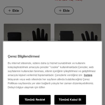
Ekle
Ekle
Çerez Bilgilendirmesi
Bu internet sitesinde, sizlere daha iyi hizmet sunabilmek ve kullanımı
kolaylaştırabilmek amacıyla çerezler ”cookie” kullanılmaktadır.Çerezler, web
sayfalarının kullanıcıları tanıması, sitenin içeriğinin iyileştirilmesi ve geliştirilmesi
amacıyla kişisel verilerinizi toplamaktadır. Çerezlerle verdiğiniz izni
buraya
tıklayarak veya web sitesinde her sayfanın altında bulabileceğiniz Çerez
Politikası sayfasında yer alan bağlantı yoluyla her zaman düzenleyebilirsiniz.
ERKEK ETIP™ ELDİVEN
KADIN ETIP™ ELDİVEN
Detaylı bilgiye ulaşmak için lütfen
2.999,00 TL
2.999,00 TL
Tümünü Reddet
Tümünü Kabul Et
Ekle
Ekle