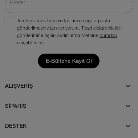
E-posta
*
Tarafıma pazarlama ve tanıtım amaçlı e-posta
gönderilmesine izin veriyorum. Ticari elektronik ileti
gönderimine ilişkin Aydınlatma Metnine
buradan
ulaşabilirsiniz.
E-Bültene Kayıt Ol
ALIŞVERİŞ
Erkek
SİPARİŞ
Kadın
Sipariş Takibi
Çocuk
DESTEK
Teslimat & Kargo
Çanta