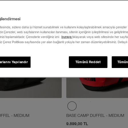
gilendirmesi
itesinde, sizlere daha iyi hizmet sunabilmek ve kullanımı kolaylaştırabilmek amacıyla çerezler
ır.Çerezler, web sayfalarının kullanıcıları tanıması, sitenin içeriğinin iyileştirilmesi ve geliştiril
rinizi toplamaktadır. Çerezlerle verdiğiniz izni
buraya
tıklayarak veya web sitesinde her sayfan
iz Çerez Politikası sayfasında yer alan bağlantı yoluyla her zaman düzenleyebilirsiniz. Detaylı
rlarını Yapılandır
Tümünü Reddet
Tümün
FFEL - MEDIUM
BASE CAMP DUFFEL - MEDIUM
9.899,00 TL