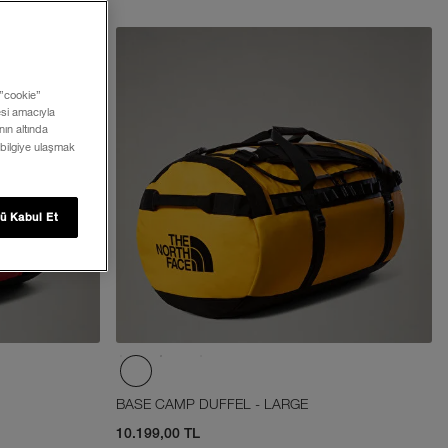
 ”cookie”
mesi amacıyla
ın altında
 bilgiye ulaşmak
ü Kabul Et
BASE CAMP DUFFEL - LARGE
10.199,00 TL