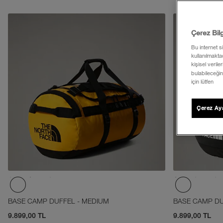
Çerez Bil
Bu internet s
kullanılmaktad
kişisel verile
bulabileceğin
için lütfen
Çerez Aya
BASE CAMP DUFFEL - MEDIUM
BASE CAMP DU
9.899,00 TL
9.899,00 TL