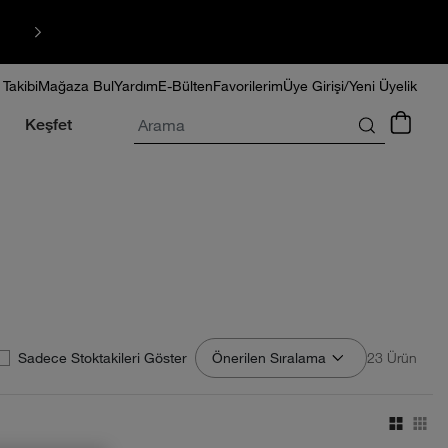
HIZLI TESLİMAT
 Takibi
Mağaza Bul
Yardım
E-Bülten
Favorilerim
Üye Girişi/Yeni Üyelik
Arama
Keşfet
Sadece Stoktakileri Göster
Önerilen Sıralama
23 Ürün
viewmode
viewm