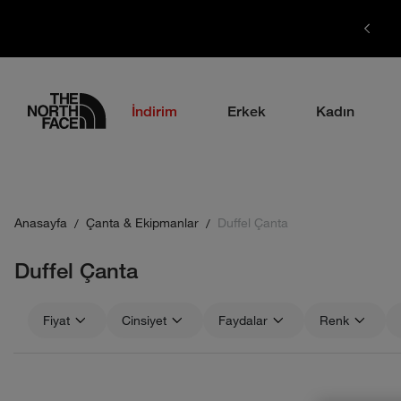
1700 TL ÜZERİ ÜCRETSİZ KARGO
logo
İndirim
Erkek
Kadın
Anasayfa
Çanta & Ekipmanlar
Duffel Çanta
Duffel Çanta
Fiyat
Cinsiyet
Faydalar
Renk