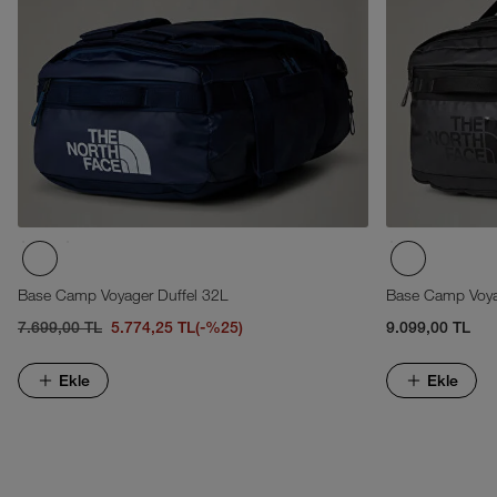
Base Camp Voyager Duffel 32L
Base Camp Voya
7.699,00 TL
5.774,25 TL
(-%25)
9.099,00 TL
Ekle
Ekle