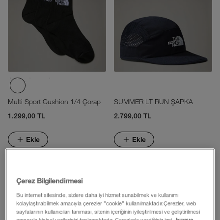
Multi Sport Cushion 1/4 Çorap
SUMMER LT RUN ŞAPKA
1.299,00 TL
2.799,00 TL
Ekle
Ekle
Çerez Bilgilendirmesi
Bu internet sitesinde, sizlere daha iyi hizmet sunabilmek ve kullanımı
kolaylaştırabilmek amacıyla çerezler ”cookie” kullanılmaktadır.Çerezler, web
sayfalarının kullanıcıları tanıması, sitenin içeriğinin iyileştirilmesi ve geliştirilmesi