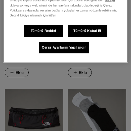
amacıyla kişisel verilerinizi toplamaktadır. Çerezlerle verdiğiniz izni
buraya
tıklayarak veya web sitesinde her sayfanın altında bulabileceğiniz Çerez
Politikası sayfasında yer alan bağlantı yoluyla her zaman düzenleyebilirsiniz.
Detaylı bilgiye ulaşmak için lütfen
Tümünü Reddet
Tümünü Kabul Et
MULTI SPORT CUSHION 1/4
TRAIL RUN CREW ÇORAP
Çerez Ayarlarını Yapılandır
ÇORAP
1.299,00 TL
1.299,00 TL
Ekle
Ekle