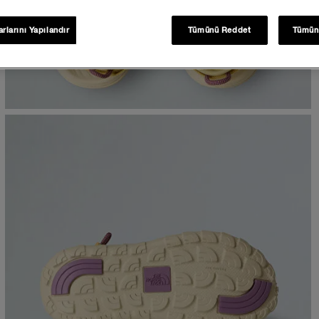
rlarını Yapılandır
Tümünü Reddet
Tümün