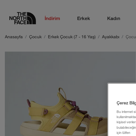
logo
İndirim
Erkek
Kadın
Anasayfa
Çocuk
Erkek Çocuk (7 - 16 Yaş)
Ayakkabı
Çocu
Çerez Bil
Bu internet s
kullanılmaktad
kişisel verile
bulabileceğin
için lütfen