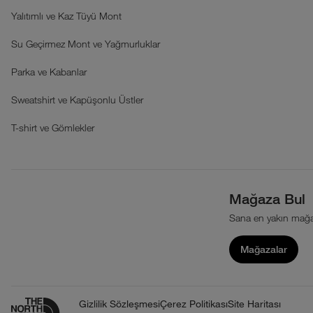
Yalıtımlı ve Kaz Tüyü Mont
Su Geçirmez Mont ve Yağmurluklar
Parka ve Kabanlar
Sweatshirt ve Kapüşonlu Üstler
T-shirt ve Gömlekler
Mağaza Bul
Sana en yakın mağa
Mağazalar
Gizlilik Sözleşmesi
Çerez Politikası
Site Haritası