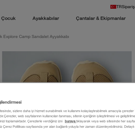
TR
Sipariş
Çocuk
Ayakkabılar
Çantalar & Ekipmanlar
k Explore Camp Sandalet Ayyakkabı
gilendirmesi
itesinde, sizlere daha iyi hizmet sunabilmek ve kullanımı kolaylaştırabilmek amacıyla çerezler
ır.Çerezler, web sayfalarının kullanıcıları tanıması, sitenin içeriğinin iyileştirilmesi ve geliştiril
rinizi toplamaktadır. Çerezlerle verdiğiniz izni
buraya
tıklayarak veya web sitesinde her sayfan
iz Çerez Politikası sayfasında yer alan bağlantı yoluyla her zaman düzenleyebilirsiniz. Detaylı