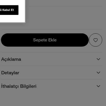
ü Kabul Et
Beden ve Kalıp
Beden Tablosu
Sepete Ekle
Sepete Ekle
Açıklama
Detaylar
İthalatçı Bilgileri