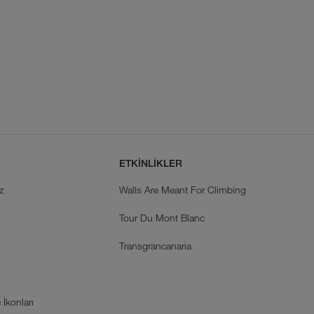
ETKİNLİKLER
z
Walls Are Meant For Climbing
Tour Du Mont Blanc
k
Transgrancanaria
İkonları