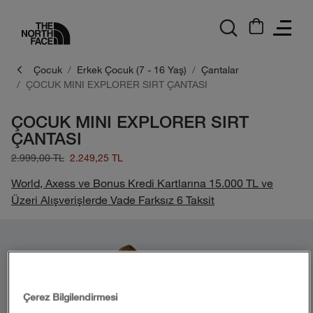
logo
Çocuk
Erkek Çocuk (7 - 16 Yaş)
Çantalar
ÇOCUK MINI EXPLORER SIRT ÇANTASI
ÇOCUK MINI EXPLORER SIRT
ÇANTASI
2.999,00 TL
2.249,25 TL
World, Axess ve Bonus Kredi Kartlarına 15.000 TL ve
Üzeri Alışverişlerde Vade Farksız 6 Taksit
Çerez Bilgilendirmesi