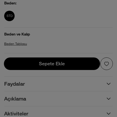
Beden:
product_attribute_69f1b290ec17b73892
STD
Beden ve Kalıp
Beden Tablosu
Sepete Ekle
Sepete Ekle
Faydalar
Açıklama
Aktiviteler