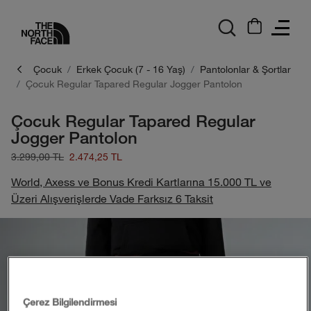
logo
Çocuk
Erkek Çocuk (7 - 16 Yaş)
Pantolonlar & Şortlar
Çocuk Regular Tapared Regular Jogger Pantolon
Çocuk Regular Tapared Regular
Jogger Pantolon
3.299,00 TL
2.474,25 TL
World, Axess ve Bonus Kredi Kartlarına 15.000 TL ve
Üzeri Alışverişlerde Vade Farksız 6 Taksit
Çerez Bilgilendirmesi