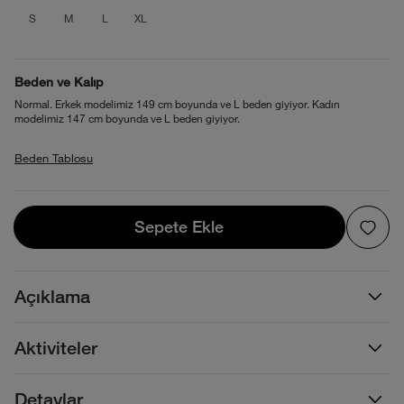
product_attribute_69f1b175ec17b7389
product_attribute_69f1b175ec17b7
product_attribute_69f1b175ec1
product_attribute_69f1b17
S
M
L
XL
Beden ve Kalıp
Normal. Erkek modelimiz 149 cm boyunda ve L beden giyiyor. Kadın
modelimiz 147 cm boyunda ve L beden giyiyor.
Beden Tablosu
Sepete Ekle
Sepete Ekle
Açıklama
Aktiviteler
Detaylar