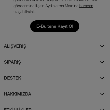
gönderimine ilişkin Aydınlatma Metnine
buradan
ulaşabilirsiniz.
E-Bültene Kayıt Ol
ALIŞVERİŞ
Erkek
SİPARİŞ
Kadın
Sipariş Takibi
Çocuk
DESTEK
Teslimat & Kargo
Çanta
Online Destek
İade Politikası
HAKKIMIZDA
Ayakkabı
İletişim
Bizim Hikayemiz
Yalıtımlı ve Kaz Tüyü Mont
Sıkça Sorulan Sorular
ETKİNLİKLER