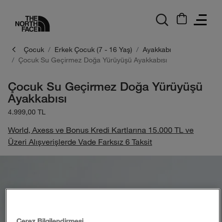
logo
Çocuk
Erkek Çocuk (7 - 16 Yaş)
Ayakkabı
Çocuk Su Geçirmez Doğa Yürüyüşü Ayakkabısı
Çocuk Su Geçirmez Doğa Yürüyüşü
Ayakkabısı
4.999,00 TL
World, Axess ve Bonus Kredi Kartlarına 15.000 TL ve
Üzeri Alışverişlerde Vade Farksız 6 Taksit
Çerez Bilgilendirmesi