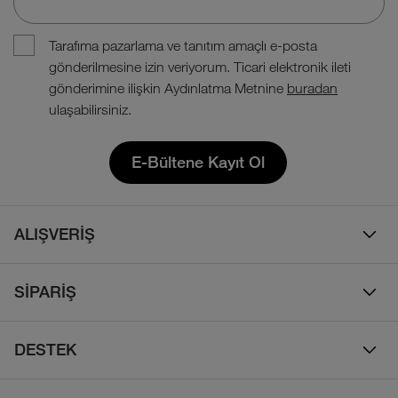
Tarafıma pazarlama ve tanıtım amaçlı e-posta
gönderilmesine izin veriyorum. Ticari elektronik ileti
gönderimine ilişkin Aydınlatma Metnine
buradan
ulaşabilirsiniz.
E-Bültene Kayıt Ol
ALIŞVERİŞ
Erkek
SİPARİŞ
Kadın
Sipariş Takibi
Çocuk
DESTEK
Teslimat & Kargo
Çanta
Online Destek