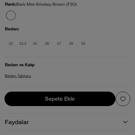
Bark Mist-Smokey Brown (F3O)
Renk:
Beden:
product_attribute_69f0acf2ec17b73892
product_attribute_69f0acf2ec17b7
product_attribute_69f0acf2ec1
product_attribute_69f0acf2
product_attribute_69f0
product_attribute_6
product_attribut
32
33.5
35
36
37
38
39
Beden ve Kalıp
Beden Tablosu
Sepete Ekle
Sepete Ekle
Faydalar