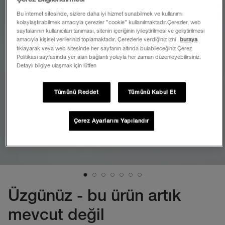
Bu internet sitesinde, sizlere daha iyi hizmet sunabilmek ve kullanımı
kolaylaştırabilmek amacıyla çerezler ”cookie” kullanılmaktadır.Çerezler, web
sayfalarının kullanıcıları tanıması, sitenin içeriğinin iyileştirilmesi ve geliştirilmesi
amacıyla kişisel verilerinizi toplamaktadır. Çerezlerle verdiğiniz izni
buraya
tıklayarak veya web sitesinde her sayfanın altında bulabileceğiniz Çerez
Politikası sayfasında yer alan bağlantı yoluyla her zaman düzenleyebilirsiniz.
Detaylı bilgiye ulaşmak için lütfen
Tümünü Reddet
Tümünü Kabul Et
Çerez Ayarlarını Yapılandır
Üzgünüz - bu ürün artık
mevcut değil