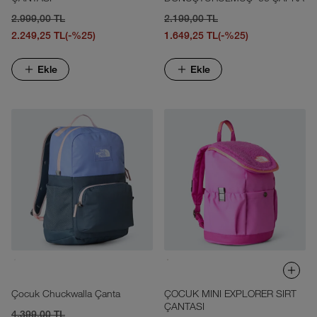
2.999,00 TL
2.199,00 TL
2.249,25 TL
(-%25)
1.649,25 TL
(-%25)
Ekle
Ekle
Çocuk Chuckwalla Çanta
ÇOCUK MINI EXPLORER SIRT
ÇANTASI
4.399,00 TL