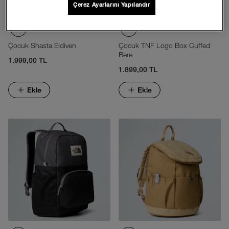
Çerez Ayarlarını Yapılandır
Çocuk Shasta Eldiven
Çocuk TNF Logo Box Cuffed
Bere
1.999,00 TL
1.899,00 TL
Ekle
Ekle