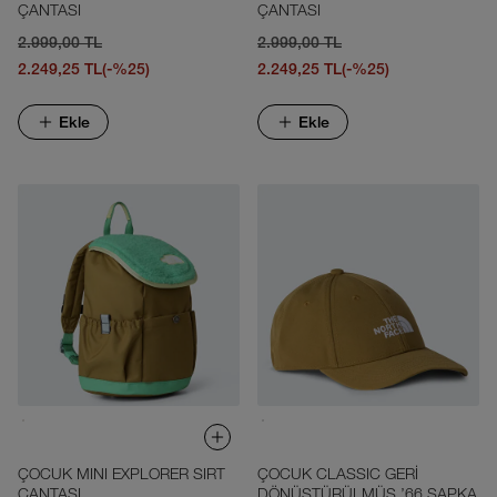
ÇANTASI
ÇANTASI
2.999,00 TL
2.999,00 TL
2.249,25 TL
(-%25)
2.249,25 TL
(-%25)
Ekle
Ekle
ÇOCUK MINI EXPLORER SIRT
ÇOCUK CLASSIC GERİ
ÇANTASI
DÖNÜŞTÜRÜLMÜŞ '66 ŞAPKA