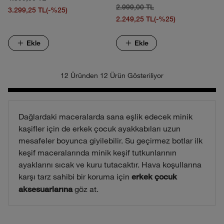
2.999,00 TL
3.299,25 TL
(-%25)
2.249,25 TL
(-%25)
Ekle
Ekle
12 Üründen 12 Ürün Gösteriliyor
Dağlardaki maceralarda sana eşlik edecek minik
kaşifler için de erkek çocuk ayakkabıları uzun
mesafeler boyunca giyilebilir. Su geçirmez botlar ilk
keşif maceralarında minik keşif tutkunlarının
ayaklarını sıcak ve kuru tutacaktır. Hava koşullarına
karşı tarz sahibi bir koruma için
erkek çocuk
göz at.
aksesuarlarına