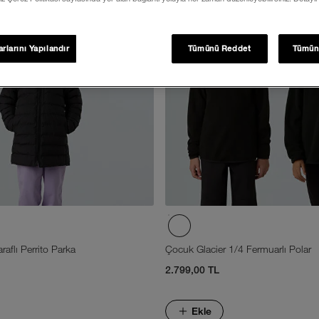
rlarını Yapılandır
Tümünü Reddet
Tümün
raflı Perrito Parka
Çocuk Glacier 1/4 Fermuarlı Polar
2.799,00 TL
Ekle