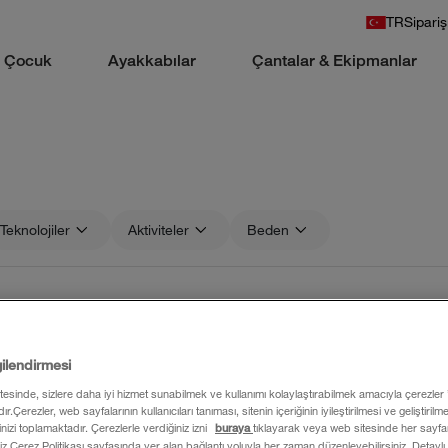
TR
Sipariş
Çocuk
Ayakkabılar
Çantalar & Ekipmanlar
Teknolojiler
Aktiviteler
Beden
m koleksiyonu büyüyen outdoor macera tutkunlarına giyilebilirl
cek bir
yapmaya hazırlanıyorsa amaca yönelik ta
doğa yürüyüşü
gilendirmesi
larımızı ve
tercih et veya sıcak havalarda
kapüşonlu üstlerimizi
itesinde, sizlere daha iyi hizmet sunabilmek ve kullanımı kolaylaştırabilmek amacıyla çerezler
ır.Çerezler, web sayfalarının kullanıcıları tanıması, sitenin içeriğinin iyileştirilmesi ve geliştiril
rinizi toplamaktadır. Çerezlerle verdiğiniz izni
buraya
tıklayarak veya web sitesinde her sayfan
iz Çerez Politikası sayfasında yer alan bağlantı yoluyla her zaman düzenleyebilirsiniz. Detaylı