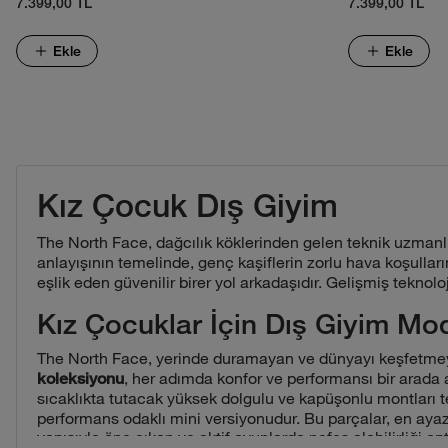
7.399,00 TL
7.399,00 TL
Ekle
Ekle
Kız Çocuk Dış Giyim
The North Face, dağcılık köklerinden gelen teknik uzmanlı
anlayışının temelinde, genç kaşiflerin zorlu hava koşull
eşlik eden güvenilir birer yol arkadaşıdır. Gelişmiş teknol
Kız Çocuklar İçin Dış Giyim Mod
The North Face, yerinde duramayan ve dünyayı keşfetmeye 
, her adımda konfor ve performansı bir arada 
koleksiyonu
sıcaklıkta tutacak yüksek dolgulu ve kapüşonlu montları te
performans odaklı mini versiyonudur. Bu parçalar, en ayaz 
yapısıyla öne çıkan ve aktif oyunlarda nefes alabilirliği 