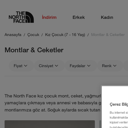
logo
İndirim
Erkek
Kadın
Anasayfa
Çocuk
Kız Çocuk (7 - 16 Yaş)
Montlar & Ceketler
Montlar & Ceketler
Fiyat
Cinsiyet
Faydalar
Renk
The North Face kız çocuk mont, ceket, yağmurluk ve dış giyi
yamaçlara çıkmaya veya annesi ve babasıyla gün boyu süre
Çerez Bil
montlarımıza göz at. Soğuk aylarda sıcak tutan dolgulu mont
Bu internet s
kullanılmaktad
kişisel verile
bulabileceğin