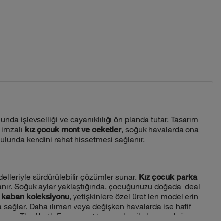
nda işlevselliği ve dayanıklılığı ön planda tutar. Tasarım
 imzalı
, soğuk havalarda ona
kız çocuk mont ve ceketler
oşulunda kendini rahat hissetmesi sağlanır.
lleriyle sürdürülebilir çözümler sunar.
Kız çocuk parka
lanır. Soğuk aylar yaklaştığında, çocuğunuzu doğada ideal
, yetişkinlere özel üretilen modellerin
 kaban koleksiyonu
ma sağlar. Daha ılıman veya değişken havalarda ise hafif
ğlayan The North Face mont tasarımları ile kızınız doğanın