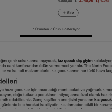
4.999,00 TL
3.749,25 TL
(-%25)
Ekle
7 Üründen 7 Ürün Gösteriliyor
ğını şehir sokaklarına taşıyarak,
koleksiyonu
kız çocuk dış giyim
arında dahi konforundan ödün vermemesi yer alır. The North Face
ojiler ve kaliteli malzemelerle, kız çocuklarının her türlü hava k
elleri
hazır çocuklar için tasarladığı mont, ceket ve yağmurluk mode
arayan, doğa tutkunu çocukların ihtiyaçlarına özel olarak hazır
rcih edebilirsiniz. Genç kaşiflerin enerjisini yansıtan
kız çocuk
günlerde bile hareket kabiliyetini kısıtlamadan etkili bir koru
optimize eden modelleri tercih edebilirsiniz. Her koşula uyum sa