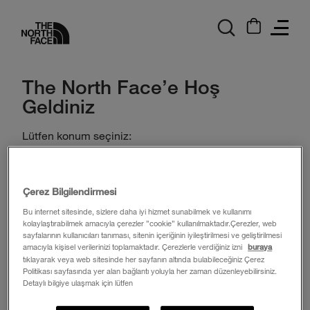
logo
The North Face'e Hoş
Geldiniz
Lütfen konum seçiniz:
Ülke
Çerez Bilgilendirmesi
Dil:
Türkçe
Bu internet sitesinde, sizlere daha iyi hizmet sunabilmek ve kullanımı
kolaylaştırabilmek amacıyla çerezler ”cookie” kullanılmaktadır.Çerezler, web
Para Birimi:
TRY
sayfalarının kullanıcıları tanıması, sitenin içeriğinin iyileştirilmesi ve geliştirilmesi
amacıyla kişisel verilerinizi toplamaktadır. Çerezlerle verdiğiniz izni
buraya
Git
tıklayarak veya web sitesinde her sayfanın altında bulabileceğiniz Çerez
Politikası sayfasında yer alan bağlantı yoluyla her zaman düzenleyebilirsiniz.
Detaylı bilgiye ulaşmak için lütfen
Seçtiğiniz konuma göre, alışveriş sepetinizdeki tüm