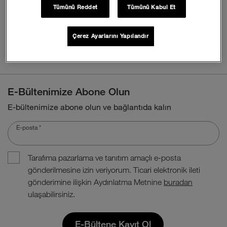
öğelerin kaldırılacağını lütfen unutmayın.
Tümünü Reddet
Tümünü Kabul Et
Çerez Ayarlarını Yapılandır
E-Bültenimize Abone Olun
E-bültenimize abone olun ve bağlantıda kalın
E-posta
*
Tarafıma pazarlama ve tanıtım amaçlı e-posta
gönderilmesine izin veriyorum. Ticari elektronik ileti
gönderimine ilişkin Aydınlatma Metnine
buradan
ulaşabilirsiniz.
E-Bültene Kayıt Ol