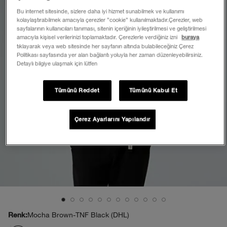
Bu internet sitesinde, sizlere daha iyi hizmet sunabilmek ve kullanımı
kolaylaştırabilmek amacıyla çerezler ”cookie” kullanılmaktadır.Çerezler, web
sayfalarının kullanıcıları tanıması, sitenin içeriğinin iyileştirilmesi ve geliştirilmesi
amacıyla kişisel verilerinizi toplamaktadır. Çerezlerle verdiğiniz izni
buraya
tıklayarak veya web sitesinde her sayfanın altında bulabileceğiniz Çerez
Politikası sayfasında yer alan bağlantı yoluyla her zaman düzenleyebilirsiniz.
Detaylı bilgiye ulaşmak için lütfen
Tümünü Reddet
Tümünü Kabul Et
Çerez Ayarlarını Yapılandır
Mocha Brown-TNF Black (DHL)
Renk: