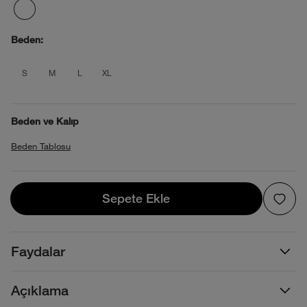
Beden:
product_attribute_695d2f2b0b4013880
product_attribute_695d2f2b0b4013
product_attribute_695d2f2b0b4
product_attribute_695d2f2
S
M
L
XL
Beden ve Kalıp
Beden Tablosu
Sepete Ekle
Sepete Ekle
Faydalar
Açıklama