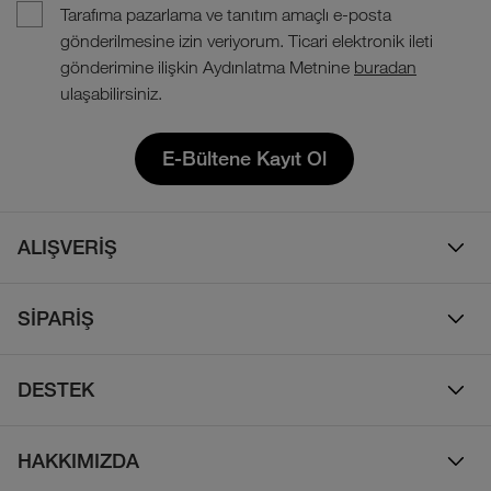
Tarafıma pazarlama ve tanıtım amaçlı e-posta
gönderilmesine izin veriyorum. Ticari elektronik ileti
gönderimine ilişkin Aydınlatma Metnine
buradan
ulaşabilirsiniz.
E-Bültene Kayıt Ol
ALIŞVERİŞ
Erkek
SİPARİŞ
Kadın
Sipariş Takibi
Çocuk
DESTEK
Teslimat & Kargo
Çanta
Online Destek
İade Politikası
HAKKIMIZDA
Ayakkabı
İletişim