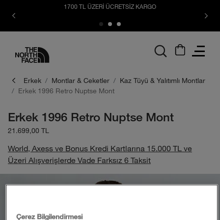
1700 TL ÜZERİ ÜCRETSİZ KARGO
logo
Erkek
Montlar & Ceketler
Kaz Tüyü & Yalıtımlı Montlar
Erkek 1996 Retro Nuptse Mont
Erkek 1996 Retro Nuptse Mont
21.699,00 TL
World, Axess ve Bonus Kredi Kartlarına 15.000 TL ve
Üzeri Alışverişlerde Vade Farksız 6 Taksit
Çerez Bilgilendirmesi