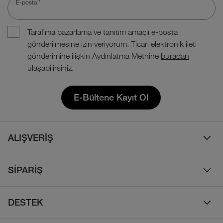
E-posta
*
Tarafıma pazarlama ve tanıtım amaçlı e-posta
gönderilmesine izin veriyorum. Ticari elektronik ileti
gönderimine ilişkin Aydınlatma Metnine
buradan
ulaşabilirsiniz.
E-Bültene Kayıt Ol
ALIŞVERİŞ
Erkek
SİPARİŞ
Kadın
Sipariş Takibi
Çocuk
DESTEK
Teslimat & Kargo
Çanta