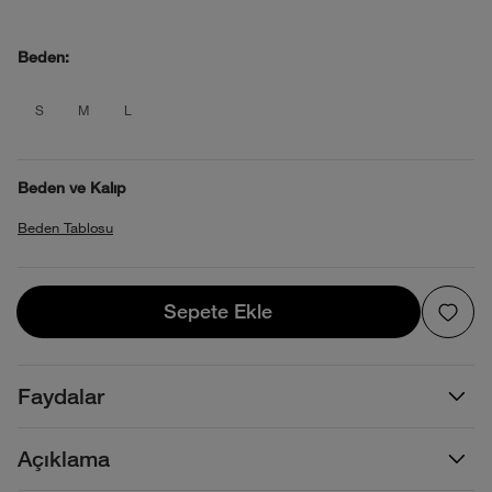
Beden:
product_attribute_6a2665f5f64254969d
product_attribute_6a2665f5f642549
product_attribute_6a2665f5f64
S
M
L
Beden ve Kalıp
Beden Tablosu
Sepete Ekle
Sepete Ekle
Faydalar
Açıklama