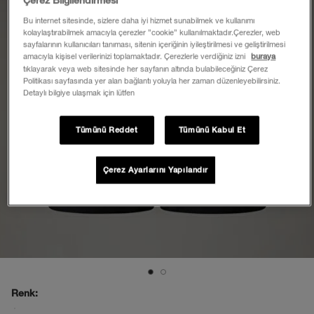
Çerez Bilgilendirmesi
Bu internet sitesinde, sizlere daha iyi hizmet sunabilmek ve kullanımı
kolaylaştırabilmek amacıyla çerezler ”cookie” kullanılmaktadır.Çerezler, web
sayfalarının kullanıcıları tanıması, sitenin içeriğinin iyileştirilmesi ve geliştirilmesi
amacıyla kişisel verilerinizi toplamaktadır. Çerezlerle verdiğiniz izni
buraya
tıklayarak veya web sitesinde her sayfanın altında bulabileceğiniz Çerez
Politikası sayfasında yer alan bağlantı yoluyla her zaman düzenleyebilirsiniz.
Detaylı bilgiye ulaşmak için lütfen
Tümünü Reddet
Tümünü Kabul Et
Çerez Ayarlarını Yapılandır
Renk: