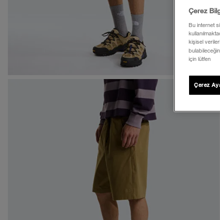
Çerez Bil
Bu internet s
kullanılmaktad
kişisel verile
bulabileceğin
için lütfen
Çerez Aya