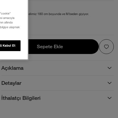
Beden ve Kalıp
 ”cookie”
Normal kesim. Modelimiz 180 cm boyunda ve M beden giyiyor.
mesi amacıyla
ın altında
Beden Tablosu
 bilgiye ulaşmak
Sepete Ekle
Sepete Ekle
ü Kabul Et
Açıklama
Detaylar
İthalatçı Bilgileri