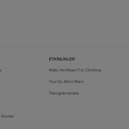
ETKİNLİKLER
z
Walls Are Meant For Climbing
Tour Du Mont Blanc
k
Transgrancanaria
İkonları