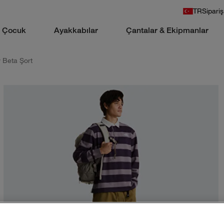
TR
Sipariş
Çocuk
Ayakkabılar
Çantalar & Ekipmanlar
 Beta Şort