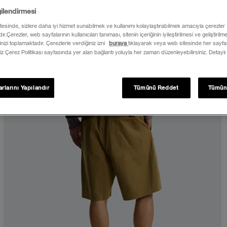
gilendirmesi
itesinde, sizlere daha iyi hizmet sunabilmek ve kullanımı kolaylaştırabilmek amacıyla çerezler
ır.Çerezler, web sayfalarının kullanıcıları tanıması, sitenin içeriğinin iyileştirilmesi ve geliştiril
rinizi toplamaktadır. Çerezlerle verdiğiniz izni
buraya
tıklayarak veya web sitesinde her sayfan
iz Çerez Politikası sayfasında yer alan bağlantı yoluyla her zaman düzenleyebilirsiniz. Detaylı
rlarını Yapılandır
Tümünü Reddet
Tümün