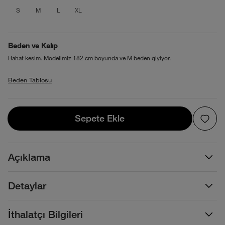
product_attribute_69f1b68aec17b7389
product_attribute_69f1b68aec17b7
product_attribute_69f1b68aec1
product_attribute_69f1b68
S
M
L
XL
Beden ve Kalıp
Rahat kesim. Modelimiz 182 cm boyunda ve M beden giyiyor.
Beden Tablosu
Sepete Ekle
Sepete Ekle
Açıklama
Detaylar
İthalatçı Bilgileri