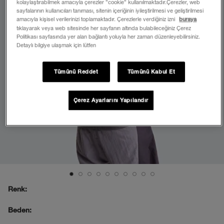
kolaylaştırabilmek amacıyla çerezler ”cookie” kullanılmaktadır.Çerezler, web
sayfalarının kullanıcıları tanıması, sitenin içeriğinin iyileştirilmesi ve geliştirilmesi
amacıyla kişisel verilerinizi toplamaktadır. Çerezlerle verdiğiniz izni
buraya
tıklayarak veya web sitesinde her sayfanın altında bulabileceğiniz Çerez
Politikası sayfasında yer alan bağlantı yoluyla her zaman düzenleyebilirsiniz.
Detaylı bilgiye ulaşmak için lütfen
Tümünü Reddet
Tümünü Kabul Et
Çerez Ayarlarını Yapılandır
Renk:
Beden: