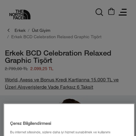
logo
Erkek
Üst Giyim
Erkek BCD Celebration Relaxed Graphic Tişört
Erkek BCD Celebration Relaxed
Graphic Tişört
2.799,00 TL
2.099,25 TL
World, Axess ve Bonus Kredi Kartlarına 15.000 TL ve
Üzeri Alışverişlerde Vade Farksız 6 Taksit
Çerez Bilgilendirmesi
Bu internet sitesinde, sizlere daha iyi hizmet sunabilmek ve kullanımı