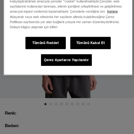
kolaylaştırabilmek amacıyla çerezler ”cookie” kullanılmaktadır.Çerezler, web
sayfalarının kullanıcıları tanıması, sitenin içeriğinin iyileştirilmesi ve geliştirilmesi
amacıyla kişisel verilerinizi toplamaktadır. Çerezlerle verdiğiniz izni
buraya
tıklayarak veya web sitesinde her sayfanın altında bulabileceğiniz Çerez
Politikası sayfasında yer alan bağlantı yoluyla her zaman düzenleyebilirsiniz.
Detaylı bilgiye ulaşmak için lütfen
Tümünü Reddet
Tümünü Kabul Et
Çerez Ayarlarını Yapılandır
Renk:
Beden: