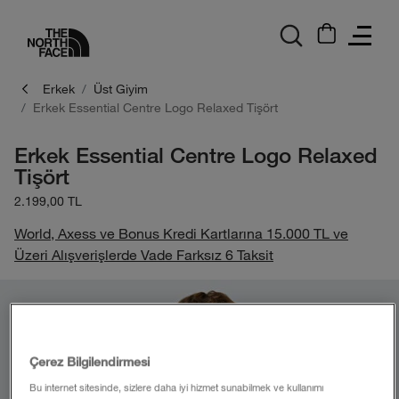
logo
Erkek
Üst Giyim
Erkek Essential Centre Logo Relaxed Tişört
Erkek Essential Centre Logo Relaxed
Tişört
2.199,00 TL
World, Axess ve Bonus Kredi Kartlarına 15.000 TL ve
Üzeri Alışverişlerde Vade Farksız 6 Taksit
Çerez Bilgilendirmesi
Bu internet sitesinde, sizlere daha iyi hizmet sunabilmek ve kullanımı