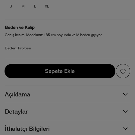
product_attribute_69f1b7b3ec17b7389
product_attribute_69f1b7b3ec17b7
product_attribute_69f1b7b3ec1
product_attribute_69f1b7b
S
M
L
XL
Beden ve Kalıp
Geniş kesim. Modelimiz 185 cm boyunda ve M beden giyiyor.
Beden Tablosu
Sepete Ekle
Sepete Ekle
Açıklama
Detaylar
İthalatçı Bilgileri