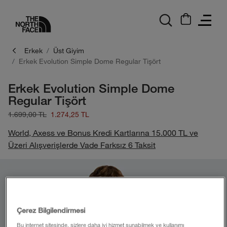
logo
Erkek
Üst Giyim
Erkek Evolution Simple Dome Regular Tişört
Erkek Evolution Simple Dome
Regular Tişört
1.699,00 TL
1.274,25 TL
World, Axess ve Bonus Kredi Kartlarına 15.000 TL ve
Üzeri Alışverişlerde Vade Farksız 6 Taksit
Çerez Bilgilendirmesi
Bu internet sitesinde, sizlere daha iyi hizmet sunabilmek ve kullanımı