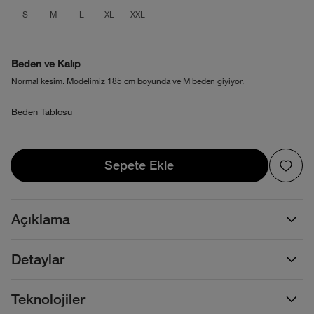
product_attribute_69f1b04bec17b7389
product_attribute_69f1b04bec17b7
product_attribute_69f1b04bec1
product_attribute_69f1b04
product_attribute_69f1
S
M
L
XL
XXL
Beden ve Kalıp
Normal kesim. Modelimiz 185 cm boyunda ve M beden giyiyor.
Beden Tablosu
Sepete Ekle
Sepete Ekle
Açıklama
Detaylar
Teknolojiler