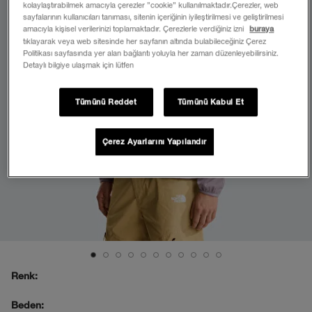
kolaylaştırabilmek amacıyla çerezler ”cookie” kullanılmaktadır.Çerezler, web
sayfalarının kullanıcıları tanıması, sitenin içeriğinin iyileştirilmesi ve geliştirilmesi
amacıyla kişisel verilerinizi toplamaktadır. Çerezlerle verdiğiniz izni
buraya
tıklayarak veya web sitesinde her sayfanın altında bulabileceğiniz Çerez
Politikası sayfasında yer alan bağlantı yoluyla her zaman düzenleyebilirsiniz.
Detaylı bilgiye ulaşmak için lütfen
Tümünü Reddet
Tümünü Kabul Et
Çerez Ayarlarını Yapılandır
Renk:
Beden: