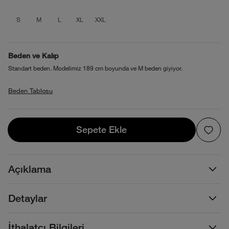
product_attribute_69f1b54bec17b7389
product_attribute_69f1b54bec17b7
product_attribute_69f1b54bec1
product_attribute_69f1b54
product_attribute_69f1
S
M
L
XL
XXL
Beden ve Kalıp
Standart beden. Modelimiz 189 cm boyunda ve M beden giyiyor.
Beden Tablosu
Sepete Ekle
Sepete Ekle
Açıklama
Detaylar
İthalatçı Bilgileri