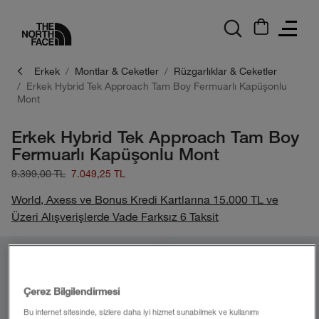
logo
Erkek
Montlar & Ceketler
Rüzgarlıklar & Ceketler
Erkek Hybrid Tek Approach Tam Boy Fermuarlı Kapüşonlu
Mont
Erkek Hybrid Tek Approach Tam Boy
Fermuarlı Kapüşonlu Mont
9.399,00 TL
7.049,25 TL
World, Axess ve Bonus Kredi Kartlarına 15.000 TL ve
Üzeri Alışverişlerde Vade Farksız 6 Taksit
Çerez Bilgilendirmesi
Bu internet sitesinde, sizlere daha iyi hizmet sunabilmek ve kullanımı