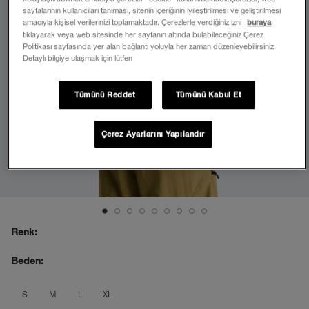
sayfalarının kullanıcıları tanıması, sitenin içeriğinin iyileştirilmesi ve geliştirilmesi
amacıyla kişisel verilerinizi toplamaktadır. Çerezlerle verdiğiniz izni
buraya
tıklayarak veya web sitesinde her sayfanın altında bulabileceğiniz Çerez
Politikası sayfasında yer alan bağlantı yoluyla her zaman düzenleyebilirsiniz.
Detaylı bilgiye ulaşmak için lütfen
Tümünü Reddet
Tümünü Kabul Et
Çerez Ayarlarını Yapılandır
Renk:
Beden:
product_attribute_69f1b867ec17b7389
product_attribute_69f1b867ec17b7
product_attribute_69f1b867ec1
product_attribute_69f1b86
S
M
L
XL