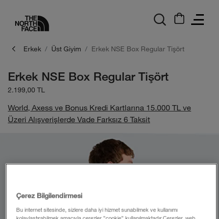
logo
Erkek
Üst Giyim
Erkek NSE Box Regular Tişört
Erkek NSE Box Regular Tişört
2.199,00 TL
World, Axess ve Bonus Kredi Kartlarına 15.000 TL ve
Üzeri Alışverişlerde Vade Farksız 6 Taksit
Çerez Bilgilendirmesi
Bu internet sitesinde, sizlere daha iyi hizmet sunabilmek ve kullanımı
kolaylaştırabilmek amacıyla çerezler ”cookie” kullanılmaktadır.Çerezler, web