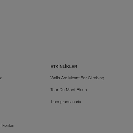
ETKİNLİKLER
z
Walls Are Meant For Climbing
Tour Du Mont Blanc
k
Transgrancanaria
İkonları