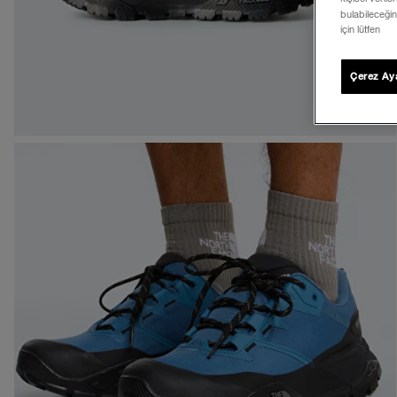
bulabileceğin
için lütfen
Çerez Aya