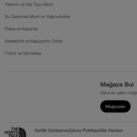
Yalıtımlı ve Kaz Tüyü Mont
Su Geçirmez Mont ve Yağmurluklar
Parka ve Kabanlar
Sweatshirt ve Kapüşonlu Üstler
T-shirt ve Gömlekler
Mağaza Bul
Sana en yakın mağa
Mağazalar
Gizlilik Sözleşmesi
Çerez Politikası
Site Haritası