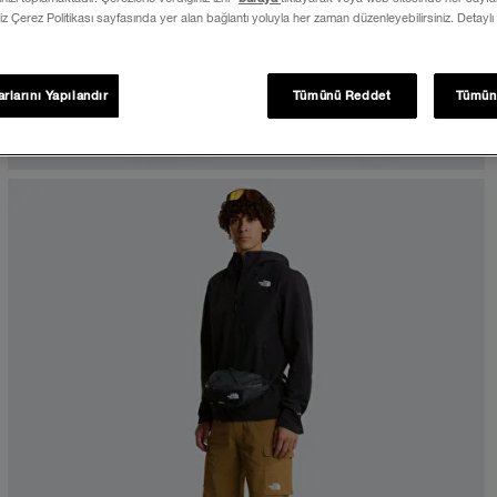
iz Çerez Politikası sayfasında yer alan bağlantı yoluyla her zaman düzenleyebilirsiniz. Detaylı
rlarını Yapılandır
Tümünü Reddet
Tümün