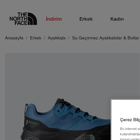
logo
İndirim
Erkek
Kadın
Anasayfa
Erkek
Ayakkabı
Su Geçirmez Ayakkabılar & Botlar
Çerez Bil
Bu internet s
kullanılmaktad
kişisel verile