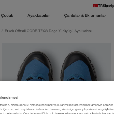
TR
Sipariş
Çocuk
Ayakkabılar
Çantalar & Ekipmanlar
Erkek Offtrail GORE-TEX® Doğa Yürüyüşü Ayakkabısı
gilendirmesi
itesinde, sizlere daha iyi hizmet sunabilmek ve kullanımı kolaylaştırabilmek amacıyla çerezler
ır.Çerezler, web sayfalarının kullanıcıları tanıması, sitenin içeriğinin iyileştirilmesi ve geliştiril
rinizi toplamaktadır. Çerezlerle verdiğiniz izni
buraya
tıklayarak veya web sitesinde her sayfan