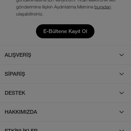
gönderimine ilişkin Aydınlatma Metnine
buradan
ulaşabilirsiniz.
E-Bültene Kayıt Ol
ALIŞVERİŞ
Erkek
SİPARİŞ
Kadın
Sipariş Takibi
Çocuk
DESTEK
Teslimat & Kargo
Çanta
Online Destek
İade Politikası
HAKKIMIZDA
Ayakkabı
İletişim
Bizim Hikayemiz
Yalıtımlı ve Kaz Tüyü Mont
Sıkça Sorulan Sorular
ETKİNLİKLER