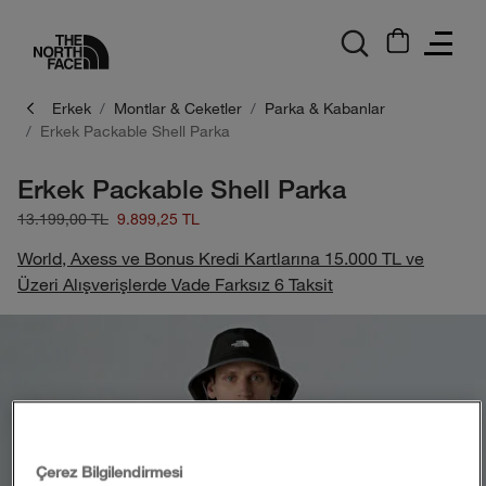
logo
Erkek
Montlar & Ceketler
Parka & Kabanlar
Erkek Packable Shell Parka
Erkek Packable Shell Parka
13.199,00 TL
9.899,25 TL
World, Axess ve Bonus Kredi Kartlarına 15.000 TL ve
Üzeri Alışverişlerde Vade Farksız 6 Taksit
Çerez Bilgilendirmesi