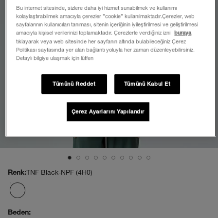
Bu internet sitesinde, sizlere daha iyi hizmet sunabilmek ve kullanımı
kolaylaştırabilmek amacıyla çerezler ”cookie” kullanılmaktadır.Çerezler, web
sayfalarının kullanıcıları tanıması, sitenin içeriğinin iyileştirilmesi ve geliştirilmesi
amacıyla kişisel verilerinizi toplamaktadır. Çerezlerle verdiğiniz izni
buraya
tıklayarak veya web sitesinde her sayfanın altında bulabileceğiniz Çerez
Politikası sayfasında yer alan bağlantı yoluyla her zaman düzenleyebilirsiniz.
Detaylı bilgiye ulaşmak için lütfen
Tümünü Reddet
Tümünü Kabul Et
Çerez Ayarlarını Yapılandır
TNF Black-NPF (4H0)
Renk:
Beden: