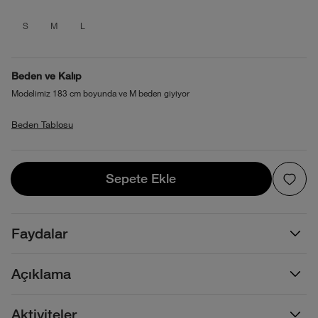
product_attribute_695d2dc10b4013880
product_attribute_695d2dc10b4013
product_attribute_695d2dc10b
S
M
L
Beden ve Kalıp
Modelimiz 183 cm boyunda ve M beden giyiyor
Beden Tablosu
Sepete Ekle
Sepete Ekle
Faydalar
Açıklama
Aktiviteler