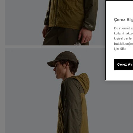
Çerez Bil
Bu internet s
kullanılmaktad
kişisel verile
bulabileceğin
için lütfen
Çerez Aya