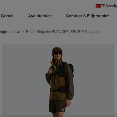
TR
Sipariş
Çocuk
Ayakkabılar
Çantalar & Ekipmanlar
Yağmurluklar
Erkek Ridgelite FUTUREFLEECE™ Rüzgarlık