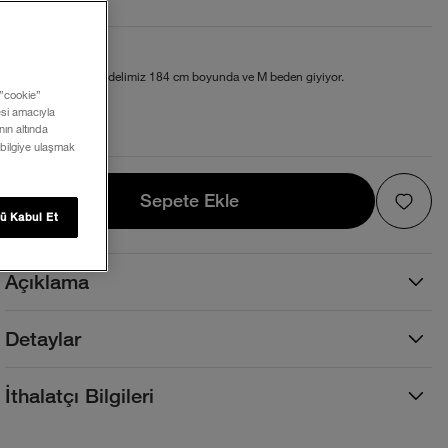
Beden ve Kalıp
Standart kesim. Modelimiz 184 cm boyunda ve M beden giyiyor.
 ”cookie”
mesi amacıyla
Beden Tablosu
ın altında
 bilgiye ulaşmak
Sepete Ekle
Sepete Ekle
ü Kabul Et
Açıklama
Detaylar
İthalatçı Bilgileri