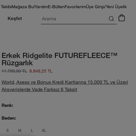
 Takibi
Mağaza Bul
Yardım
E-Bülten
Favorilerim
Üye Girişi/Yeni Üyelik
Arama
Keşfet
Erkek Ridgelite FUTUREFLEECE™
Rüzgarlık
11.799,00 TL
8.849,25 TL
World, Axess ve Bonus Kredi Kartlarına 15.000 TL ve Üzeri
Alışverişlerde Vade Farksız 6 Taksit
Renk:
Beden:
product_attribute_69f1b4c9ec17b73892
product_attribute_69f1b4c9ec17b73
product_attribute_69f1b4c9ec17
product_attribute_69f1b4c9
S
M
L
XL