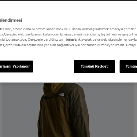
gilendirmesi
itesinde, sizlere daha iyi hizmet sunabilmek ve kullanımı kolaylaştırabilmek amacıyla çerezler
ır.Çerezler, web sayfalarının kullanıcıları tanıması, sitenin içeriğinin iyileştirilmesi ve geliştiril
rinizi toplamaktadır. Çerezlerle verdiğiniz izni
buraya
tıklayarak veya web sitesinde her sayfan
iz Çerez Politikası sayfasında yer alan bağlantı yoluyla her zaman düzenleyebilirsiniz. Detaylı
rlarını Yapılandır
Tümünü Reddet
Tümün