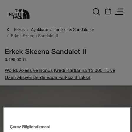
logo
Erkek
Ayakkabı
Terlikler & Sandaletler
Erkek Skeena Sandalet II
Erkek Skeena Sandalet II
3.499,00 TL
World, Axess ve Bonus Kredi Kartlarına 15.000 TL ve
Üzeri Alışverişlerde Vade Farksız 6 Taksit
Çerez Bilgilendirmesi