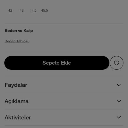
product_attribute_692d3871137510a7b
product_attribute_692d3871137510
product_attribute_692d387113
product_attribute_692d387
42
43
44.5
45.5
Beden ve Kalıp
Beden Tablosu
Sepete Ekle
Sepete Ekle
Faydalar
Açıklama
Aktiviteler