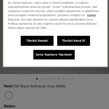
Bu internet sitesinde, sizlere daha iyi hizmet sunabilmek ve kullanımı
kolaylaştırabilmek amacıyla çerezler ”cookie” kullanılmaktadır.Çerezler, web
sayfalarının kullanıcıları tanıması, sitenin içeriğinin iyileştirilmesi ve geliştirilmesi
amacıyla kişisel verilerinizi toplamaktadır. Çerezlerle verdiğiniz izni
buraya
tıklayarak veya web sitesinde her sayfanın altında bulabileceğiniz Çerez
Politikası sayfasında yer alan bağlantı yoluyla her zaman düzenleyebilirsiniz.
Detaylı bilgiye ulaşmak için lütfen
Tümünü Reddet
Tümünü Kabul Et
Çerez Ayarlarını Yapılandır
TNF Black-Anthracite Grey (W9O)
Renk:
Beden: