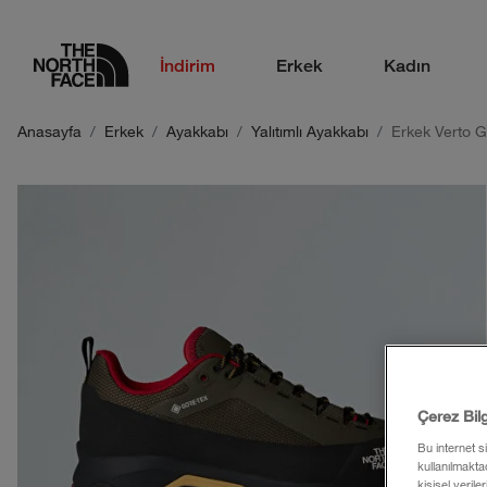
logo
İndirim
Erkek
Kadın
Anasayfa
Erkek
Ayakkabı
Yalıtımlı Ayakkabı
Erkek Verto 
Çerez Bil
Bu internet s
kullanılmaktad
kişisel verile