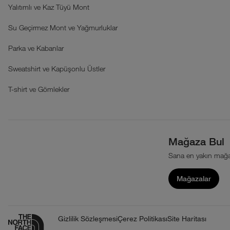
Yalıtımlı ve Kaz Tüyü Mont
Su Geçirmez Mont ve Yağmurluklar
Parka ve Kabanlar
Sweatshirt ve Kapüşonlu Üstler
T-shirt ve Gömlekler
Mağaza Bul
Sana en yakın mağa
Mağazalar
Gizlilik Sözleşmesi
Çerez Politikası
Site Haritası