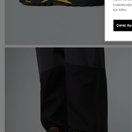
bulabileceğin
için lütfen
Çerez Aya