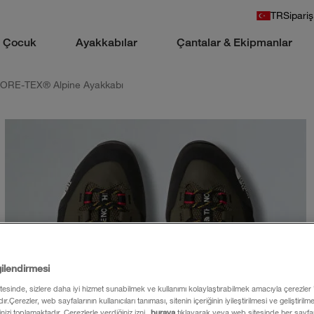
TR
Sipariş
Çocuk
Ayakkabılar
Çantalar & Ekipmanlar
GORE-TEX® Alpine Ayakkabı
gilendirmesi
itesinde, sizlere daha iyi hizmet sunabilmek ve kullanımı kolaylaştırabilmek amacıyla çerezler
ır.Çerezler, web sayfalarının kullanıcıları tanıması, sitenin içeriğinin iyileştirilmesi ve geliştiril
rinizi toplamaktadır. Çerezlerle verdiğiniz izni
buraya
tıklayarak veya web sitesinde her sayfan