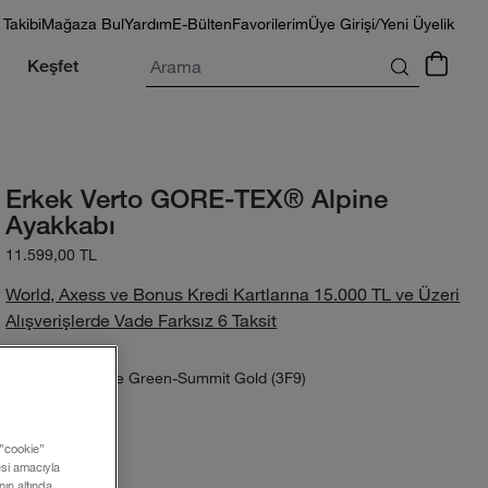
 Takibi
Mağaza Bul
Yardım
E-Bülten
Favorilerim
Üye Girişi/Yeni Üyelik
Arama
Keşfet
Erkek Verto GORE-TEX® Alpine
Ayakkabı
11.599,00 TL
World, Axess ve Bonus Kredi Kartlarına 15.000 TL ve Üzeri
Alışverişlerde Vade Farksız 6 Taksit
New Taupe Green-Summit Gold (3F9)
Renk:
 ”cookie”
Beden:
mesi amacıyla
ın altında