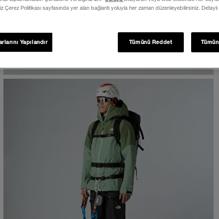
iz Çerez Politikası sayfasında yer alan bağlantı yoluyla her zaman düzenleyebilirsiniz. Detaylı
rlarını Yapılandır
Tümünü Reddet
Tümün