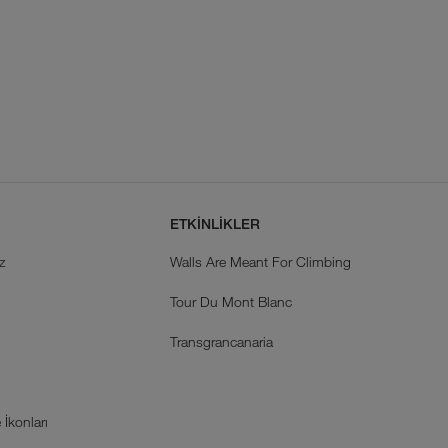
ETKİNLİKLER
z
Walls Are Meant For Climbing
Tour Du Mont Blanc
k
Transgrancanaria
İkonları