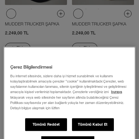
MUDDER TRUCKER ŞAPKA
MUDDER TRUCKER ŞAPKA
2.249,00 TL
2.249,00 TL
Ekle
Ekle
Çerez Bilgilendirmesi
Bu internet sitesinde, sizlere daha iyi hizmet sunabilmek ve kullanımı
kolaylaştırabilmek amacıyla çerezler ”cookie” kullanılmaktadır.Çerezler, web
sayfalarının kullanıcıları tanıması, sitenin içeriğinin iyileştirilmesi ve geliştirilmesi
amacıyla kişisel verilerinizi toplamaktadır. Çerezlerle verdiğiniz izni
buraya
tıklayarak veya web sitesinde her sayfanın altında bulabileceğiniz Çerez
Politikası sayfasında yer alan bağlantı yoluyla her zaman düzenleyebilirsiniz.
Detaylı bilgiye ulaşmak için lütfen
Tümünü Reddet
Tümünü Kabul Et