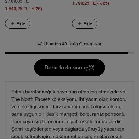
2.199,00 TL
1.799,25 TL
(-%25)
1.649,25 TL
(-%25)
Ekle
Ekle
42 Üründen 40 Ürün Gösteriliyor
Daha fazla sonuç(2)
Erkek bereler soğuk havaların olmazsa olmazıdır ve
The North Face® koleksiyonu ihtiyacın olan konforu
ve sıcaklığı sunar. Tarz seçimin nasıl olursa olsun,
sana uygun bir klasik manşetli bere, rahat ponponlu
bere veya sade tasarımlı siyah erkek beresi vardır.
Şehri keşfederken veya dağlarda yürüyüş yaparken
sıcak kalmak için mükemmel bir seçim olan erkek