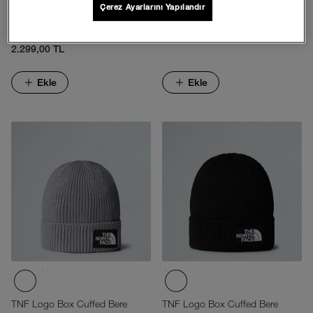
Çerez Ayarlarını Yapılandır
GERİ DÖNÜŞTÜRÜLMÜŞ ‘66
Norm Şapka
CLASSIC ŞAPKA
1.999,00 TL
2.299,00 TL
Ekle
Ekle
TNF Logo Box Cuffed Bere
TNF Logo Box Cuffed Bere