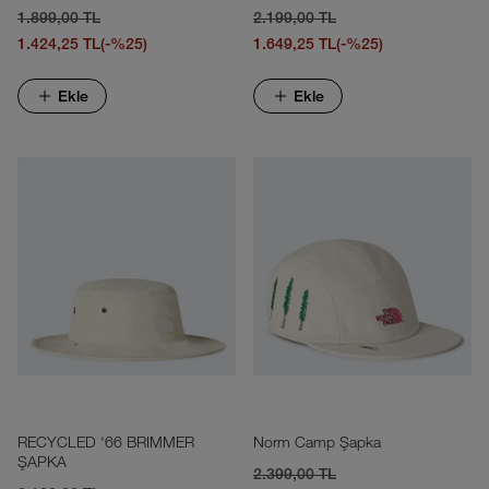
1.899,00 TL
2.199,00 TL
1.424,25 TL
(-%25)
1.649,25 TL
(-%25)
Ekle
Ekle
RECYCLED ‘66 BRIMMER
Norm Camp Şapka
ŞAPKA
2.399,00 TL