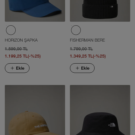
HORIZON ŞAPKA
FISHERMAN BERE
1.599,00 TL
1.799,00 TL
1.199,25 TL
(-%25)
1.349,25 TL
(-%25)
Ekle
Ekle