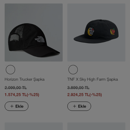
Horizon Trucker Şapka
TNF X Sky High Farm Şapka
2.099,00 TL
3.899,00 TL
1.574,25 TL
(-%25)
2.924,25 TL
(-%25)
Ekle
Ekle