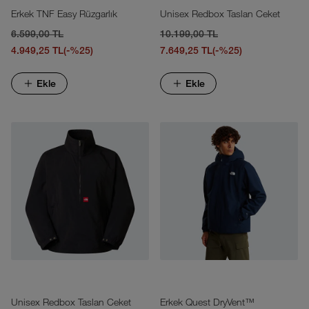
Erkek TNF Easy Rüzgarlık
Unisex Redbox Taslan Ceket
6.599,00 TL
10.199,00 TL
4.949,25 TL
(-%25)
7.649,25 TL
(-%25)
Ekle
Ekle
Unisex Redbox Taslan Ceket
Erkek Quest DryVent™