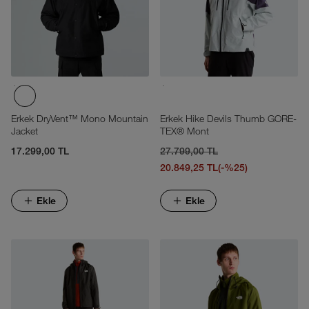
Erkek DryVent™ Mono Mountain
Erkek Hike Devils Thumb GORE-
Jacket
TEX® Mont
17.299,00 TL
27.799,00 TL
20.849,25 TL
(-%25)
Ekle
Ekle