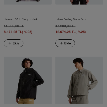
Unisex NSE Yağmurluk
Erkek Valley View Mont
11.299,00 TL
17.299,00 TL
8.474,25 TL
(-%25)
12.974,25 TL
(-%25)
Ekle
Ekle