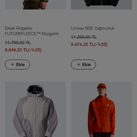
Erkek Ridgelite
Unisex NSE Yağmurluk
FUTUREFLEECE™ Rüzgarlık
11.299,00 TL
11.799,00 TL
8.474,25 TL
(-%25)
8.849,25 TL
(-%25)
Ekle
Ekle