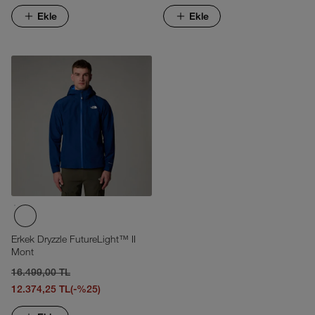
Ekle
Ekle
Erkek Dryzzle FutureLight™ II
Mont
16.499,00 TL
12.374,25 TL
(-%25)