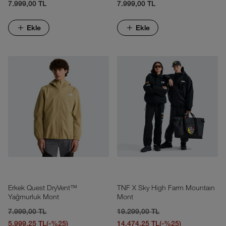
7.999,00 TL
7.999,00 TL
Ekle
Ekle
Erkek Quest DryVent™
TNF X Sky High Farm Mountaın
Yağmurluk Mont
Mont
7.999,00 TL
19.299,00 TL
5.999,25 TL
(-%25)
14.474,25 TL
(-%25)