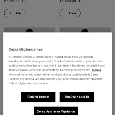
27.799,00 TL
18.699,00 TL
Ekle
Ekle
Çerez Bilgilendirmesi
Bu internet sitesinde, sizlere daha iyi hizmet sunabilmek ve kullanımı
kolaylaştırabilmek amacıyla çerezler ”cookie” kullanılmaktadır.Çerezler, web
sayfalarının kullanıcıları tanıması, sitenin içeriğinin iyileştirilmesi ve geliştirilmesi
amacıyla kişisel verilerinizi toplamaktadır. Çerezlerle verdiğiniz izni
buraya
tıklayarak veya web sitesinde her sayfanın altında bulabileceğiniz Çerez
Politikası sayfasında yer alan bağlantı yoluyla her zaman düzenleyebilirsiniz.
Detaylı bilgiye ulaşmak için lütfen
Erkek Carto Mono Triclimate 3'ü
Erkek Mountain Kaz Tüyü Mont
Tümünü Reddet
Tümünü Kabul Et
1 Arada Kapüşonlu Mont
25.249,00 TL
18.699,00 TL
Çerez Ayarlarını Yapılandır