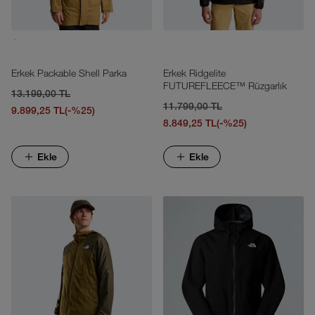
Erkek Packable Shell Parka
Erkek Ridgelite
FUTUREFLEECE™ Rüzgarlık
13.199,00 TL
11.799,00 TL
9.899,25 TL
(-%25)
8.849,25 TL
(-%25)
Ekle
Ekle