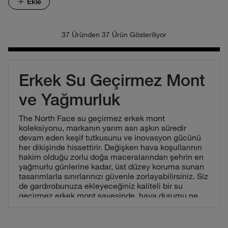
Ekle
37 Üründen 37 Ürün Gösteriliyor
Erkek Su Geçirmez Mont
ve Yağmurluk
The North Face su geçirmez erkek mont
koleksiyonu, markanın yarım asrı aşkın süredir
devam eden keşif tutkusunu ve inovasyon gücünü
her dikişinde hissettirir. Değişken hava koşullarının
hakim olduğu zorlu doğa maceralarından şehrin en
yağmurlu günlerine kadar, üst düzey koruma sunan
tasarımlarla sınırlarınızı güvenle zorlayabilirsiniz. Siz
de gardırobunuza ekleyeceğiniz kaliteli bir su
geçirmez erkek mont sayesinde, hava durumu ne
olursa olsun dışarıya çıkma özgürlüğünü her an
yaşayabilirsiniz.