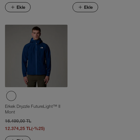
Ekle
Ekle
Erkek Dryzzle FutureLight™ II
Mont
16.499,00 TL
12.374,25 TL
(-%25)