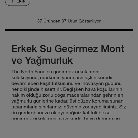
Ekle
37 Üründen 37 Ürün Gösteriliyor
Erkek Su Geçirmez Mont
ve Yağmurluk
The North Face su geçirmez erkek mont
koleksiyonu, markanın yarım asrı aşkın süredir
devam eden keşif tutkusunu ve inovasyon gücünü
her dikişinde hissettirir. Değişken hava koşullarının
hakim olduğu zorlu doğa maceralarından şehrin en
yağmurlu günlerine kadar, üst düzey koruma sunan
tasarımlarla sınırlarınızı güvenle zorlayabilirsiniz. Siz
de gardırobunuza ekleyeceğiniz kaliteli bir su
geçirmez erkek mont sayesinde, hava durumu ne
olursa olsun dışarıya çıkma özgürlüğünü her an
yaşayabilirsiniz.