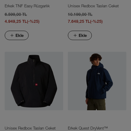
Erkek TNF Easy Rüzgarlık
Unisex Redbox Taslan Ceket
6.599,00 TL
10.199,00 TL
4.949,25 TL
(-%25)
7.649,25 TL
(-%25)
Ekle
Ekle
Unisex Redbox Taslan Ceket
Erkek Quest DryVent™