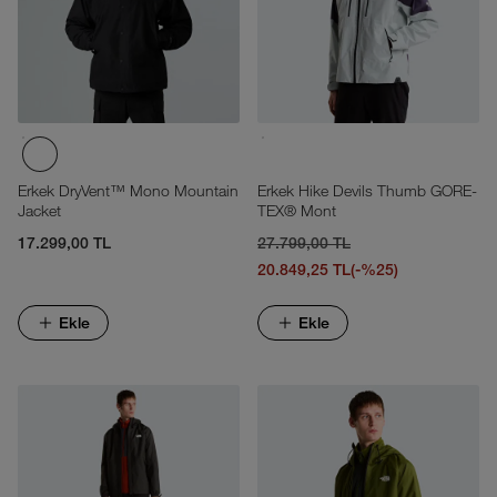
Erkek DryVent™ Mono Mountain
Erkek Hike Devils Thumb GORE-
Jacket
TEX® Mont
17.299,00 TL
27.799,00 TL
20.849,25 TL
(-%25)
Ekle
Ekle