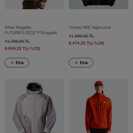
Erkek Ridgelite
Unisex NSE Yağmurluk
FUTUREFLEECE™ Rüzgarlık
11.299,00 TL
11.799,00 TL
8.474,25 TL
(-%25)
8.849,25 TL
(-%25)
Ekle
Ekle