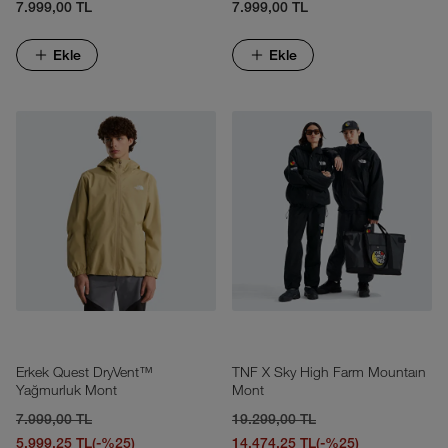
7.999,00 TL
7.999,00 TL
Ekle
Ekle
Erkek Quest DryVent™
TNF X Sky High Farm Mountaın
Yağmurluk Mont
Mont
7.999,00 TL
19.299,00 TL
5.999,25 TL
(-%25)
14.474,25 TL
(-%25)