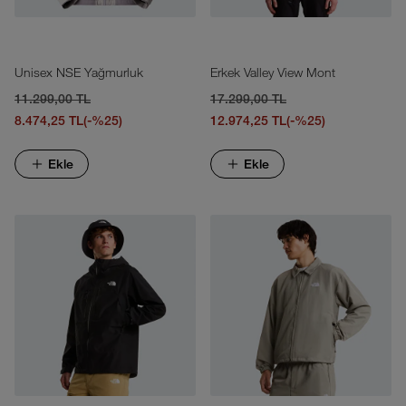
Unisex NSE Yağmurluk
Erkek Valley View Mont
11.299,00 TL
17.299,00 TL
8.474,25 TL
(-%25)
12.974,25 TL
(-%25)
Ekle
Ekle