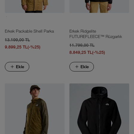
Erkek Packable Shell Parka
Erkek Ridgelite
FUTUREFLEECE™ Rüzgarlık
13.199,00 TL
11.799,00 TL
9.899,25 TL
(-%25)
8.849,25 TL
(-%25)
Ekle
Ekle