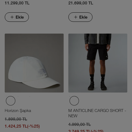
11.299,00 TL
21.699,00 TL
Ekle
Ekle
Horizon Şapka
M ANTICLINE CARGO SHORT -
NEW
1.899,00 TL
4.999,00 TL
1.424,25 TL
(-%25)
3.749,25 TL
(-%25)