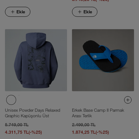
Ekle
Ekle
Unisex Powder Days Relaxed
Erkek Base Camp II Parmak
Graphic Kapüşonlu Üst
Arası Terlik
5.749,00 TL
2.499,00 TL
4.311,75 TL
(-%25)
1.874,25 TL
(-%25)