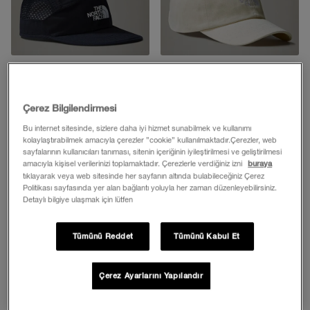
SUMMER LT RUN ŞAPKA
Norm Şapka
Çerez Bilgilendirmesi
2.799,00 TL
1.999,00 TL
Bu internet sitesinde, sizlere daha iyi hizmet sunabilmek ve kullanımı
kolaylaştırabilmek amacıyla çerezler ”cookie” kullanılmaktadır.Çerezler, web
Ekle
Ekle
sayfalarının kullanıcıları tanıması, sitenin içeriğinin iyileştirilmesi ve geliştirilmesi
amacıyla kişisel verilerinizi toplamaktadır. Çerezlerle verdiğiniz izni
buraya
tıklayarak veya web sitesinde her sayfanın altında bulabileceğiniz Çerez
Politikası sayfasında yer alan bağlantı yoluyla her zaman düzenleyebilirsiniz.
Detaylı bilgiye ulaşmak için lütfen
Tümünü Reddet
Tümünü Kabul Et
Çerez Ayarlarını Yapılandır