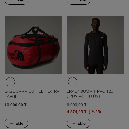
Ekle
Ekle
BASE CAMP DUFFEL - EXTRA
ERKEK SUMMIT PRO 120
LARGE
UZUN KOLLU ÜST
10.999,00 TL
6.099,00 TL
4.574,25 TL
(-%25)
Ekle
Ekle