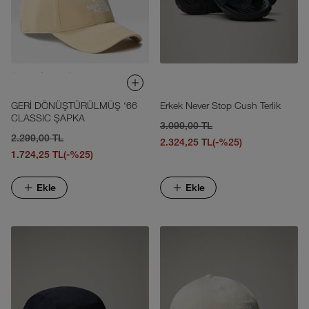
GERİ DÖNÜŞTÜRÜLMÜŞ ‘66
Erkek Never Stop Cush Terlik
CLASSIC ŞAPKA
3.099,00 TL
2.299,00 TL
2.324,25 TL
(-%25)
1.724,25 TL
(-%25)
Ekle
Ekle