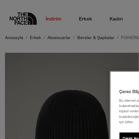
logo
İndirim
Erkek
Kadın
Anasayfa
Erkek
Aksesuarlar
Bereler & Şapkalar
FISHER
Çerez Bil
Bu internet s
kullanılmaktad
kişisel verile
bulabileceğin
için lütfen
Çerez Aya