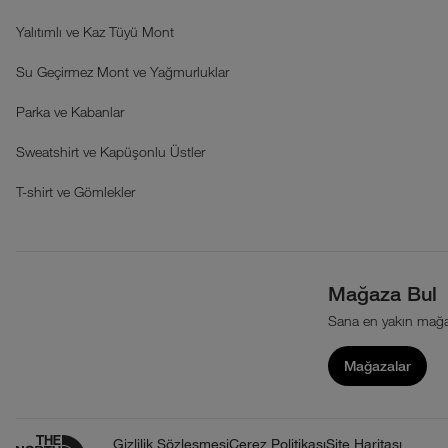
Yalıtımlı ve Kaz Tüyü Mont
Su Geçirmez Mont ve Yağmurluklar
Parka ve Kabanlar
Sweatshirt ve Kapüşonlu Üstler
T-shirt ve Gömlekler
Mağaza Bul
Sana en yakın mağa
Mağazalar
Gizlilik Sözleşmesi
Çerez Politikası
Site Haritası