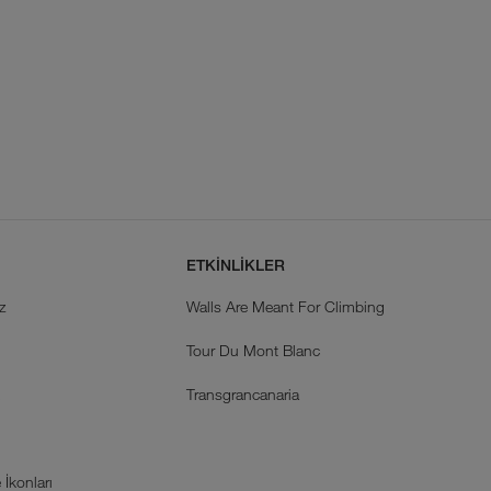
ETKİNLİKLER
z
Walls Are Meant For Climbing
Tour Du Mont Blanc
k
Transgrancanaria
İkonları