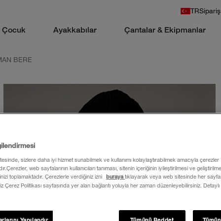
TR
Sipariş
Çocuk
Ayakkabılar
Çantalar & Ekipmanlar
MAN BERE
gilendirmesi
itesinde, sizlere daha iyi hizmet sunabilmek ve kullanımı kolaylaştırabilmek amacıyla çerezler
ır.Çerezler, web sayfalarının kullanıcıları tanıması, sitenin içeriğinin iyileştirilmesi ve geliştiril
rinizi toplamaktadır. Çerezlerle verdiğiniz izni
buraya
tıklayarak veya web sitesinde her sayfan
iz Çerez Politikası sayfasında yer alan bağlantı yoluyla her zaman düzenleyebilirsiniz. Detaylı
rlarını Yapılandır
Tümünü Reddet
Tümün