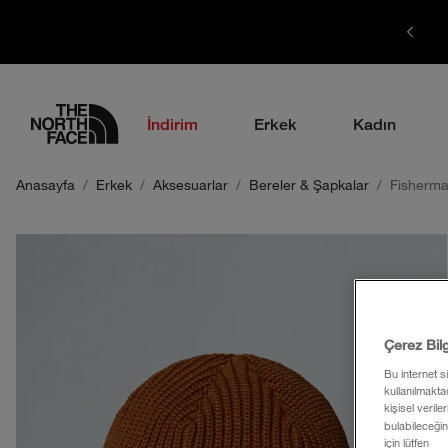
1700 TL ÜZERİ ÜCRETSİZ KARGO
logo
İndirim
Erkek
Kadın
Anasayfa
Erkek
Aksesuarlar
Bereler & Şapkalar
Fisherm
Çerez Bil
Bu internet s
kullanılmaktad
kişisel verile
bulabileceğin
için lütfen