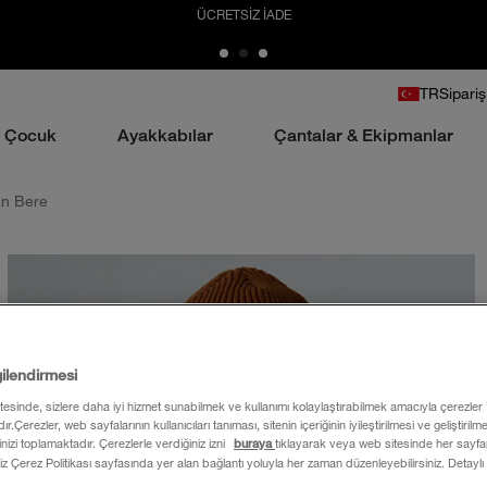
ÜCRETSİZ İADE
TR
Sipariş
Çocuk
Ayakkabılar
Çantalar & Ekipmanlar
an Bere
gilendirmesi
itesinde, sizlere daha iyi hizmet sunabilmek ve kullanımı kolaylaştırabilmek amacıyla çerezler
ır.Çerezler, web sayfalarının kullanıcıları tanıması, sitenin içeriğinin iyileştirilmesi ve geliştiril
rinizi toplamaktadır. Çerezlerle verdiğiniz izni
buraya
tıklayarak veya web sitesinde her sayfan
iz Çerez Politikası sayfasında yer alan bağlantı yoluyla her zaman düzenleyebilirsiniz. Detaylı