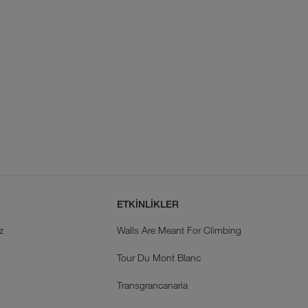
ETKİNLİKLER
z
Walls Are Meant For Climbing
Tour Du Mont Blanc
k
Transgrancanaria