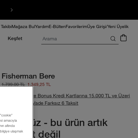
HIZLI TESLİMAT
 Takibi
Mağaza Bul
Yardım
E-Bülten
Favorilerim
Üye Girişi/Yeni Üyelik
Arama
Keşfet
Fisherman Bere
1.799,00 TL
1.349,25 TL
World, Axess ve Bonus Kredi Kartlarına 15.000 TL ve Üzeri
Alışverişlerde Vade Farksız 6 Taksit
 ”cookie”
Üzgünüz - bu ürün artık
mesi amacıyla
ın altında
mevcut değil
 bilgiye ulaşmak