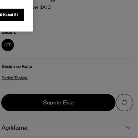
Burnt Umber (BOE)
Renk:
ü Kabul Et
Beden:
product_attribute_695e29450b40138808
STD
Beden ve Kalıp
Beden Tablosu
Sepete Ekle
Sepete Ekle
Açıklama