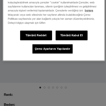
kolaylaştırabilmek amacıyla çerezler ”cookie” kullanılmaktadır.Çerezler, web
sayfalarının kullanıcıları tanıması, sitenin içeriğinin iyileştirilmesi ve geliştirilmesi
amacıyla kişisel verilerinizi toplamaktadır. Çerezlerle verdiğiniz izni
buraya
tıklayarak veya web sitesinde her sayfanın altında bulabileceğiniz Çerez
Politikası sayfasında yer alan bağlantı yoluyla her zaman düzenleyebilirsiniz.
Detaylı bilgiye ulaşmak için lütfen
Tümünü Reddet
Tümünü Kabul Et
Çerez Ayarlarını Yapılandır
Renk:
Beden: