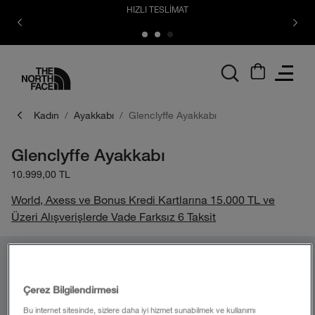
HIZLI TESLİMAT
logo
Kadın
Ayakkabı
Glenclyffe Ayakkabı
Glenclyffe Ayakkabı
10.999,00 TL
World, Axess ve Bonus Kredi Kartlarına 15.000 TL ve
Üzeri Alışverişlerde Vade Farksız 6 Taksit
Çerez Bilgilendirmesi
Bu internet sitesinde, sizlere daha iyi hizmet sunabilmek ve kullanımı