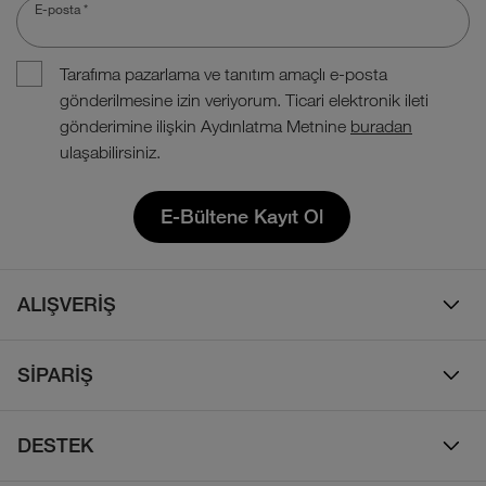
E-posta
*
Tarafıma pazarlama ve tanıtım amaçlı e-posta
gönderilmesine izin veriyorum. Ticari elektronik ileti
gönderimine ilişkin Aydınlatma Metnine
buradan
ulaşabilirsiniz.
E-Bültene Kayıt Ol
ALIŞVERİŞ
Erkek
SİPARİŞ
Kadın
Sipariş Takibi
Çocuk
DESTEK
Teslimat & Kargo
Çanta