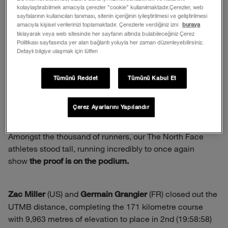
kolaylaştırabilmek amacıyla çerezler ”cookie” kullanılmaktadır.Çerezler, web
sayfalarının kullanıcıları tanıması, sitenin içeriğinin iyileştirilmesi ve geliştirilmesi
amacıyla kişisel verilerinizi toplamaktadır. Çerezlerle verdiğiniz izni
buraya
tıklayarak veya web sitesinde her sayfanın altında bulabileceğiniz Çerez
Politikası sayfasında yer alan bağlantı yoluyla her zaman düzenleyebilirsiniz.
Detaylı bilgiye ulaşmak için lütfen
Tümünü Reddet
Tümünü Kabul Et
Çerez Ayarlarını Yapılandır
Amongst the thousand of runners, our The North Face
athletes stood tall, running incredibly to once again
show
the proof is on the podium.
(US) and
(FR) closed out the
Zac Miller
Germain Grangier
UTMB distance, completing the 171 kilometre course
with 9,963 metres of elevation to place in 2nd (19:58:58)