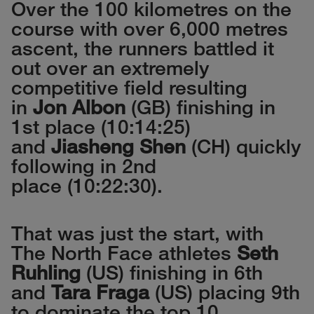
Over the 100 kilometres on the
course with over 6,000 metres
ascent, the runners battled it
out over an extremely
competitive field resulting
in
Jon Albon
(GB) finishing in
1st place (10:14:25)
and
Jiasheng Shen
(CH) quickly
following in 2nd
place (10:22:30).
That was just the start, with
The North Face athletes
Seth
Ruhling
(US) finishing in 6th
and
Tara Fraga
(US) placing 9th
to dominate the top 10.