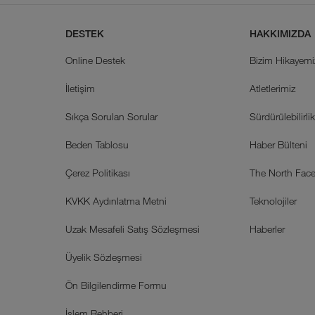
DESTEK
HAKKIMIZDA
Online Destek
Bizim Hikayemi
İletişim
Atletlerimiz
Sıkça Sorulan Sorular
Sürdürülebilirli
Beden Tablosu
Haber Bülteni
Çerez Politikası
The North Face 
KVKK Aydınlatma Metni
Teknolojiler
Uzak Mesafeli Satış Sözleşmesi
Haberler
Üyelik Sözleşmesi
Ön Bilgilendirme Formu
İşlem Rehberi