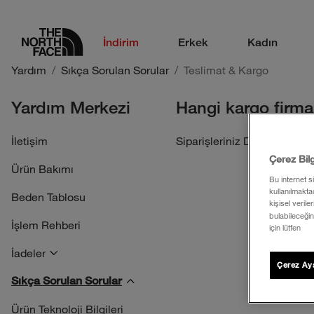
logo
İndirim
Erkek
Kadın
Yardım
Sıkça Sorulan Sorular
Teslimat & Kargo
Yardım Merkezi
Hangi kargo firma
İletişim
Siparişleriniz DHL veya Kola
Çerez Bil
Ürün Bakımı
Bu internet s
kullanılmaktad
Beden Tablosu
kişisel verile
bulabileceğin
İşlem Rehberi
için lütfen
İadeler
Çerez Aya
Sıkça Sorulan Sorular
Ürün Teknoloji Bilgileri