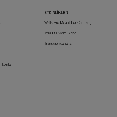
ETKİNLİKLER
z
Walls Are Meant For Climbing
Tour Du Mont Blanc
k
Transgrancanaria
İkonları