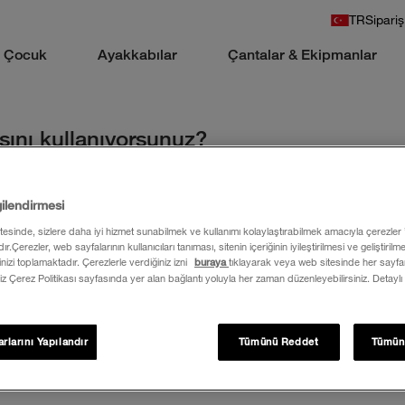
TR
Sipariş
Çocuk
Ayakkabılar
Çantalar & Ekipmanlar
sını kullanıyorsunuz?
y Gelsin Ekspres kargo ile hızlı ve güvenli şekilde teslim edilir.
gilendirmesi
itesinde, sizlere daha iyi hizmet sunabilmek ve kullanımı kolaylaştırabilmek amacıyla çerezler
ır.Çerezler, web sayfalarının kullanıcıları tanıması, sitenin içeriğinin iyileştirilmesi ve geliştiril
rinizi toplamaktadır. Çerezlerle verdiğiniz izni
buraya
tıklayarak veya web sitesinde her sayfan
iz Çerez Politikası sayfasında yer alan bağlantı yoluyla her zaman düzenleyebilirsiniz. Detaylı
rlarını Yapılandır
Tümünü Reddet
Tümün