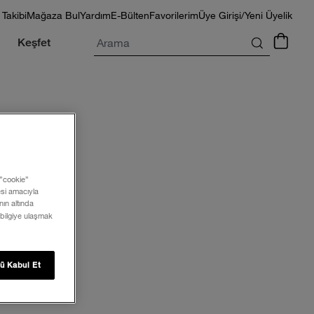
 Takibi
Mağaza Bul
Yardım
E-Bülten
Favorilerim
Üye Girişi/Yeni Üyelik
Arama
Keşfet
 ”cookie”
mesi amacıyla
ın altında
 bilgiye ulaşmak
ü Kabul Et