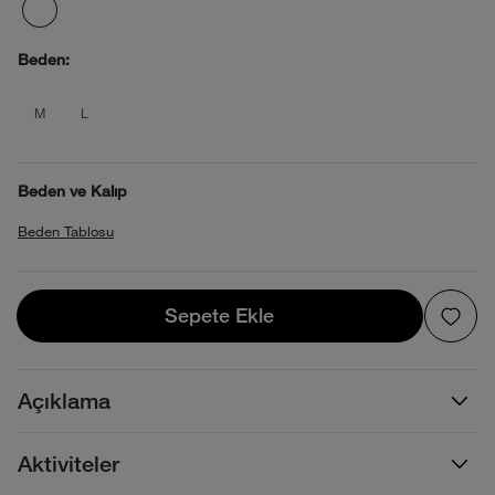
Beden:
product_attribute_695e13990b4013880
product_attribute_695e13990b4013
M
L
Beden ve Kalıp
Beden Tablosu
Sepete Ekle
Sepete Ekle
Açıklama
Aktiviteler