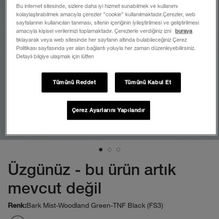
Bu internet sitesinde, sizlere daha iyi hizmet sunabilmek ve kullanımı
kolaylaştırabilmek amacıyla çerezler ”cookie” kullanılmaktadır.Çerezler, web
sayfalarının kullanıcıları tanıması, sitenin içeriğinin iyileştirilmesi ve geliştirilmesi
amacıyla kişisel verilerinizi toplamaktadır. Çerezlerle verdiğiniz izni
buraya
tıklayarak veya web sitesinde her sayfanın altında bulabileceğiniz Çerez
Politikası sayfasında yer alan bağlantı yoluyla her zaman düzenleyebilirsiniz.
Detaylı bilgiye ulaşmak için lütfen
Tümünü Reddet
Tümünü Kabul Et
Çerez Ayarlarını Yapılandır
Üzgünüz - bu ürün artık
mevcut değil
Bark Mist-Woodland Green-TNF Black (FS3)
Renk: