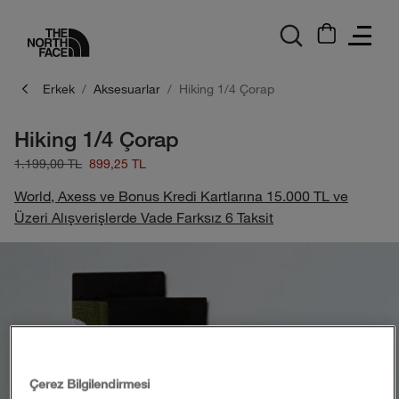
logo
Erkek
Aksesuarlar
Hiking 1/4 Çorap
Hiking 1/4 Çorap
1.199,00 TL
899,25 TL
World, Axess ve Bonus Kredi Kartlarına 15.000 TL ve
Üzeri Alışverişlerde Vade Farksız 6 Taksit
Çerez Bilgilendirmesi