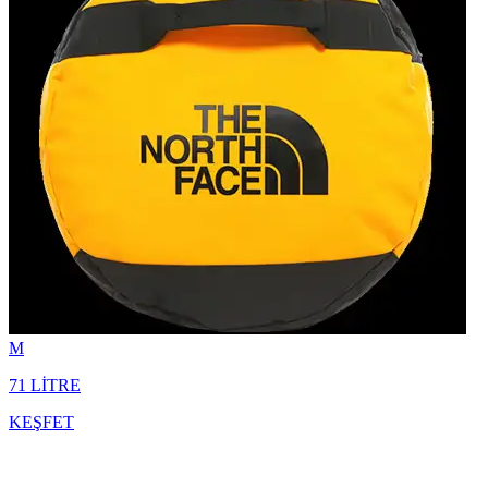
M
71 LİTRE
KEŞFET