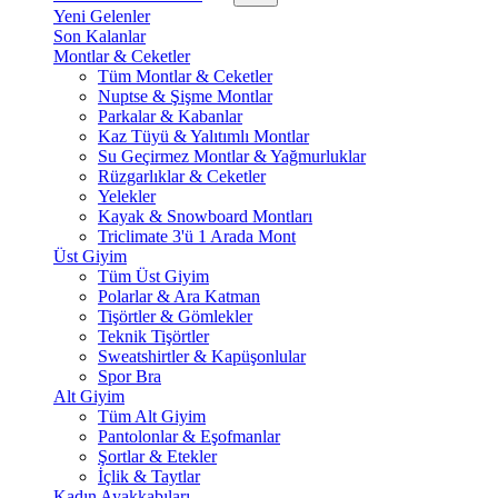
Yeni Gelenler
Son Kalanlar
Montlar & Ceketler
Tüm Montlar & Ceketler
Nuptse & Şişme Montlar
Parkalar & Kabanlar
Kaz Tüyü & Yalıtımlı Montlar
Su Geçirmez Montlar & Yağmurluklar
Rüzgarlıklar & Ceketler
Yelekler
Kayak & Snowboard Montları
Triclimate 3'ü 1 Arada Mont
Üst Giyim
Tüm Üst Giyim
Polarlar & Ara Katman
Tişörtler & Gömlekler
Teknik Tişörtler
Sweatshirtler & Kapüşonlular
Spor Bra
Alt Giyim
Tüm Alt Giyim
Pantolonlar & Eşofmanlar
Şortlar & Etekler
İçlik & Taytlar
Kadın Ayakkabıları