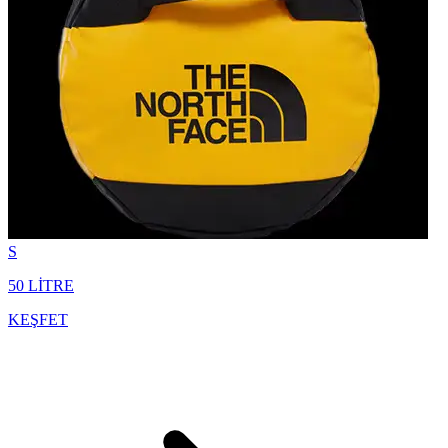
S
50 LİTRE
KEŞFET