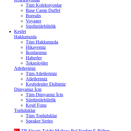
Tüm Koleksiyonlar
Base Camp Duffel
Borealis
Voyager
Sürdürülebilirlik
Keşfet
Hakkımızda
Tüm Hakkımızda
Hikayemiz
İkonlarımız
Haberler
Teknolojiler
Atletlerimiz
Tüm Atletlerimiz
Atletlerimiz
Keşfedenler Ekibimiz
Dünyamız İçin
Tüm Dünyamız İçin
Sürdürülebilirlik
Keşif Fonu
Topluluklar
Tüm Topluluklar
Speaker Series
TR
Sipariş Takibi
Mağaza Bul
Yardım
E-Bülten