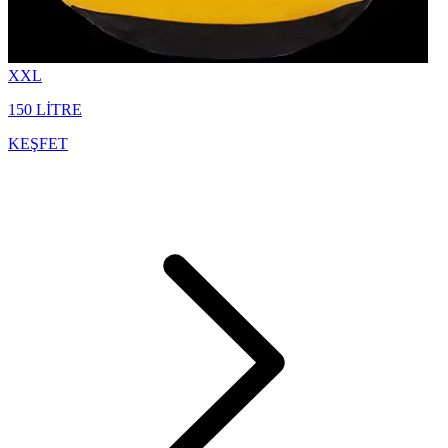
XXL
150 LİTRE
KEŞFET