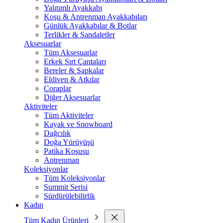
Yalıtımlı Ayakkabı
Koşu & Antrenman Ayakkabıları
Günlük Ayakkabılar & Botlar
Terlikler & Sandaletler
Aksesuarlar
Tüm Aksesuarlar
Erkek Sırt Çantaları
Bereler & Şapkalar
Eldiven & Atkılar
Çoraplar
Diğer Aksesuarlar
Aktiviteler
Tüm Aktiviteler
Kayak ve Snowboard
Dağcılık
Doğa Yürüyüşü
Patika Koşusu
Antrenman
Koleksiyonlar
Tüm Koleksiyonlar
Summit Serisi
Sürdürülebilirlik
Kadın
Tüm Kadın Ürünleri