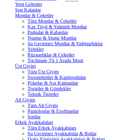
Yeni Gelenler
Son Kalanlar
Montlar & Ceketler
Tüm Montlar & Ceketler
Kaz Tüyü & Yalıtımlı Montlar
Parkalar & Kabanlar
Nuptse & Şişme Montlar
Su Geçirmez Montlar & Yağmurluklar
Yelekler
Rüzgarlıklar & Ceketler
Triclimate 3'ü 1 Arada Mont
Üst Giyim
Tüm Üst Giyim
Sweatshirtler & Kapüşonlular
Polarlar & Ara Katmanlar
Tişörtler & Gömlekler
Teknik Tişörtler
Alt Giyim
Tüm Alt Giyim
Pantolonlar & Eşofmanlar
Şortlar
Erkek Ayakkabıları
Tüm Erkek Ayakkabıları
Su Geçirmez Ayakkabılar & Botlar
Doğa Yürüyüşü Ayakkabıları & Botları