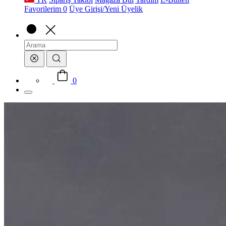
Favorilerim
0
Üye Girişi/Yeni Üyelik
Arama
0