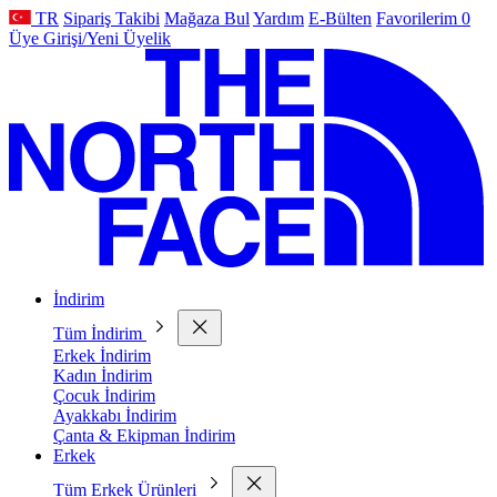
TR
Sipariş Takibi
Mağaza Bul
Yardım
E-Bülten
Favorilerim
0
Üye Girişi/Yeni Üyelik
l
İndirim
Tüm İndirim
Erkek İndirim
Kadın İndirim
Çocuk İndirim
Ayakkabı İndirim
Çanta & Ekipman İndirim
Erkek
Tüm Erkek Ürünleri