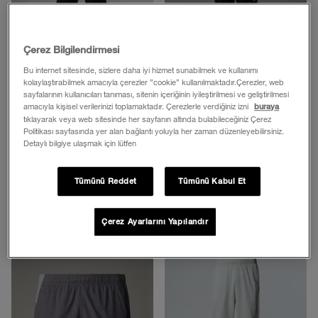
Çerez Bilgilendirmesi
Bu internet sitesinde, sizlere daha iyi hizmet sunabilmek ve kullanımı
kolaylaştırabilmek amacıyla çerezler ”cookie” kullanılmaktadır.Çerezler, web
sayfalarının kullanıcıları tanıması, sitenin içeriğinin iyileştirilmesi ve geliştirilmesi
amacıyla kişisel verilerinizi toplamaktadır. Çerezlerle verdiğiniz izni
buraya
tıklayarak veya web sitesinde her sayfanın altında bulabileceğiniz Çerez
Politikası sayfasında yer alan bağlantı yoluyla her zaman düzenleyebilirsiniz.
M ANTICLINE CARGO SHORT -
Erkek Sunriser Pantolon
Detaylı bilgiye ulaşmak için lütfen
NEW
5.099,00 TL
4.999,00 TL
3.824,25 TL
(-%25)
Tümünü Reddet
Tümünü Kabul Et
3.749,25 TL
(-%25)
Ekle
Ekle
Çerez Ayarlarını Yapılandır