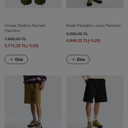
Unisex Redbox Kemerli
Erkek Packable Loose Pantolon
Pantolon
6.599,00 TL
7.699,00 TL
4.949,25 TL
(-%25)
5.774,25 TL
(-%25)
Ekle
Ekle