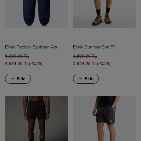
Erkek Redbox Eşofman Altı
Erkek Sunriser Şort 5"
6.099,00 TL
3.899,00 TL
4.574,25 TL
(-%25)
2.924,25 TL
(-%25)
Ekle
Ekle