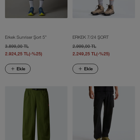
Erkek Sunriser Şort 5"
ERKEK 7/24 ŞORT
3.899,00 TL
2.999,00 TL
2.924,25 TL
(-%25)
2.249,25 TL
(-%25)
Ekle
Ekle