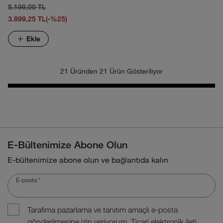
5.199,00 TL
3.899,25 TL
(-%25)
Ekle
21 Üründen 21 Ürün Gösteriliyor
E-Bültenimize Abone Olun
E-bültenimize abone olun ve bağlantıda kalın
E-posta
*
Tarafıma pazarlama ve tanıtım amaçlı e-posta
gönderilmesine izin veriyorum. Ticari elektronik ileti