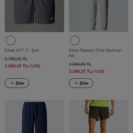
Erkek 24/7 5'' Şort
Erkek Reaxion Polar Eşofman
Altı
2.799,00 TL
4.399,00 TL
2.099,25 TL
(-%25)
3.299,25 TL
(-%25)
Ekle
Ekle