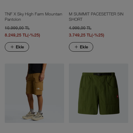
TNF X Sky High Farm Mountaın
M SUMMIT PACESETTER 5IN
Pantolon
SHORT
10.999,00 TL
4.999,00 TL
8.249,25 TL
(-%25)
3.749,25 TL
(-%25)
Ekle
Ekle