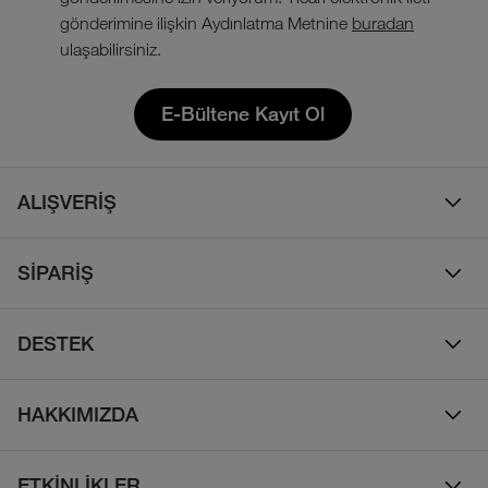
gönderimine ilişkin Aydınlatma Metnine
buradan
ulaşabilirsiniz.
E-Bültene Kayıt Ol
ALIŞVERİŞ
Erkek
SİPARİŞ
Kadın
Sipariş Takibi
Çocuk
DESTEK
Teslimat & Kargo
Çanta
Online Destek
İade Politikası
HAKKIMIZDA
Ayakkabı
İletişim
Bizim Hikayemiz
Yalıtımlı ve Kaz Tüyü Mont
Sıkça Sorulan Sorular
ETKİNLİKLER