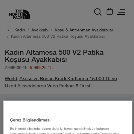
logo
Kadın
Ayakkabı
Koşu & Antrenman Ayakkabıları
Kadın Altamesa 500 V2 Patika Koşusu Ayakkabısı
Kadın Altamesa 500 V2 Patika
Koşusu Ayakkabısı
7.999,00 TL
5.999,25 TL
World, Axess ve Bonus Kredi Kartlarına 15.000 TL ve
Üzeri Alışverişlerde Vade Farksız 6 Taksit
Çerez Bilgilendirmesi
Bu internet sitesinde, sizlere daha iyi hizmet sunabilmek ve kullanımı
kolaylaştırabilmek amacıyla çerezler ”cookie” kullanılmaktadır.Çerezler, web