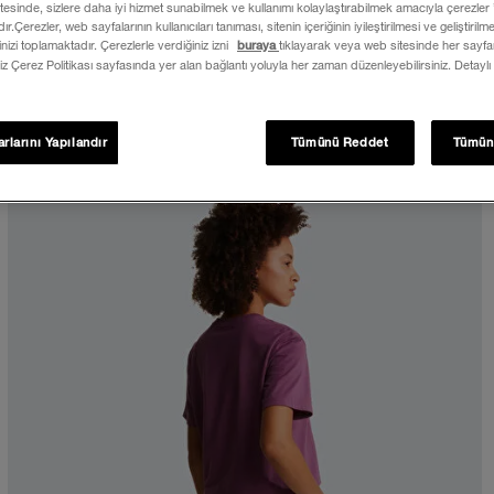
itesinde, sizlere daha iyi hizmet sunabilmek ve kullanımı kolaylaştırabilmek amacıyla çerezler
ır.Çerezler, web sayfalarının kullanıcıları tanıması, sitenin içeriğinin iyileştirilmesi ve geliştiril
rinizi toplamaktadır. Çerezlerle verdiğiniz izni
buraya
tıklayarak veya web sitesinde her sayfan
iz Çerez Politikası sayfasında yer alan bağlantı yoluyla her zaman düzenleyebilirsiniz. Detaylı
rlarını Yapılandır
Tümünü Reddet
Tümün