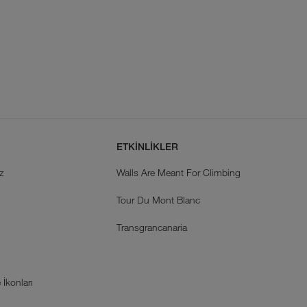
ETKİNLİKLER
z
Walls Are Meant For Climbing
Tour Du Mont Blanc
k
Transgrancanaria
İkonları