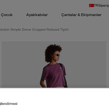
TR
Sipariş
Çocuk
Ayakkabılar
Çantalar & Ekipmanlar
olution Simple Dome Cropped Relaxed Tişört
gilendirmesi