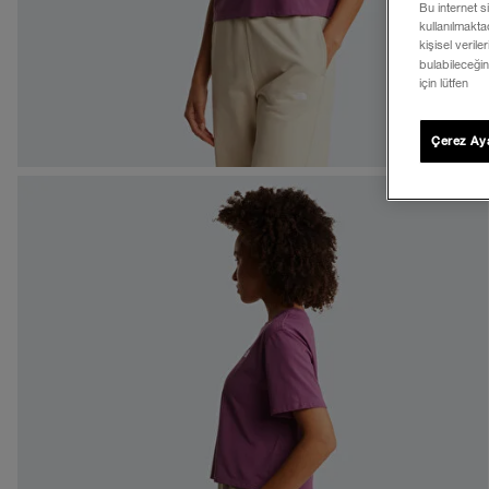
Bu internet s
kullanılmaktad
kişisel verile
bulabileceğin
için lütfen
Çerez Aya