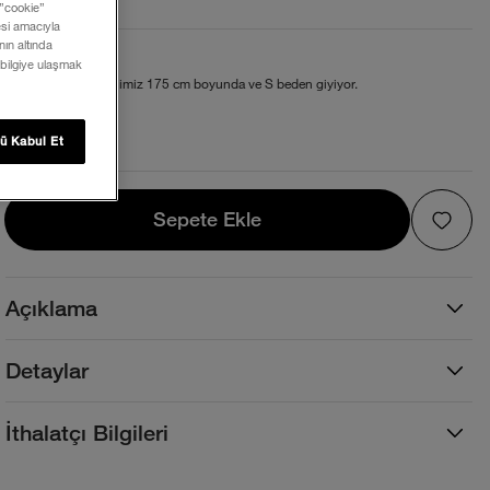
 ”cookie”
mesi amacıyla
ın altında
Beden ve Kalıp
 bilgiye ulaşmak
Rahat kesim. Modelimiz 175 cm boyunda ve S beden giyiyor.
Beden Tablosu
ü Kabul Et
Sepete Ekle
Sepete Ekle
Açıklama
Detaylar
İthalatçı Bilgileri