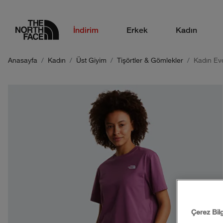
logo
İndirim
Erkek
Kadın
Anasayfa
Kadın
Üst Giyim
Tişörtler & Gömlekler
Kadın Ev
Çerez Bil