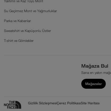
Yalıtımlı ve Kaz Tüyü Mont
Su Geçirmez Mont ve Yağmurluklar
Parka ve Kabanlar
Sweatshirt ve Kapüşonlu Üstler
T-shirt ve Gömlekler
Mağaza Bul
Sana en yakın mağa
Mağazalar
Gizlilik Sözleşmesi
Çerez Politikası
Site Haritası