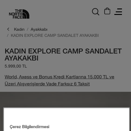
logo
Kadın
Ayakkabı
KADIN EXPLORE CAMP SANDALET AYAKAKBI
KADIN EXPLORE CAMP SANDALET
AYAKAKBI
5.999,00 TL
World, Axess ve Bonus Kredi Kartlarına 15.000 TL ve
Üzeri Alışverişlerde Vade Farksız 6 Taksit
Çerez Bilgilendirmesi