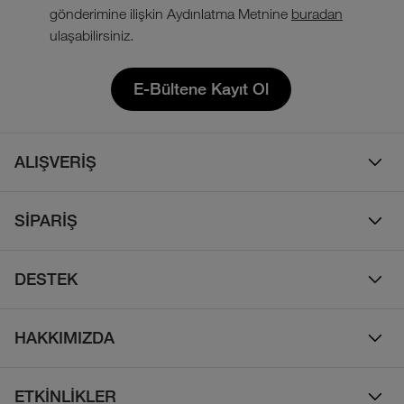
gönderimine ilişkin Aydınlatma Metnine
buradan
ulaşabilirsiniz.
E-Bültene Kayıt Ol
ALIŞVERİŞ
Erkek
SİPARİŞ
Kadın
Sipariş Takibi
Çocuk
DESTEK
Teslimat & Kargo
Çanta
Online Destek
İade Politikası
HAKKIMIZDA
Ayakkabı
İletişim
Bizim Hikayemiz
Yalıtımlı ve Kaz Tüyü Mont
Sıkça Sorulan Sorular
ETKİNLİKLER