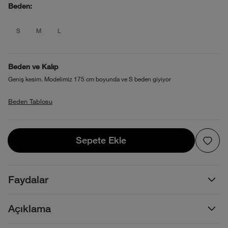
Beden:
product_attribute_695d24e50b4013880
product_attribute_695d24e50b4013
product_attribute_695d24e50b
S
M
L
Beden ve Kalıp
Geniş kesim. Modelimiz 175 cm boyunda ve S beden giyiyor
Beden Tablosu
Sepete Ekle
Sepete Ekle
Faydalar
Açıklama