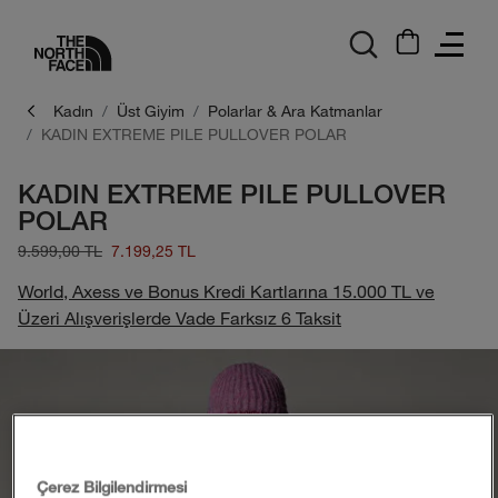
logo
Kadın
Üst Giyim
Polarlar & Ara Katmanlar
KADIN EXTREME PILE PULLOVER POLAR
KADIN EXTREME PILE PULLOVER
POLAR
9.599,00 TL
7.199,25 TL
World, Axess ve Bonus Kredi Kartlarına 15.000 TL ve
Üzeri Alışverişlerde Vade Farksız 6 Taksit
Çerez Bilgilendirmesi