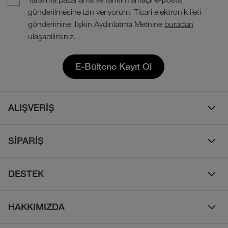
gönderilmesine izin veriyorum. Ticari elektronik ileti
gönderimine ilişkin Aydınlatma Metnine
buradan
ulaşabilirsiniz.
E-Bültene Kayıt Ol
ALIŞVERİŞ
Erkek
SİPARİŞ
Kadın
Sipariş Takibi
Çocuk
DESTEK
Teslimat & Kargo
Çanta
Online Destek
İade Politikası
HAKKIMIZDA
Ayakkabı
İletişim