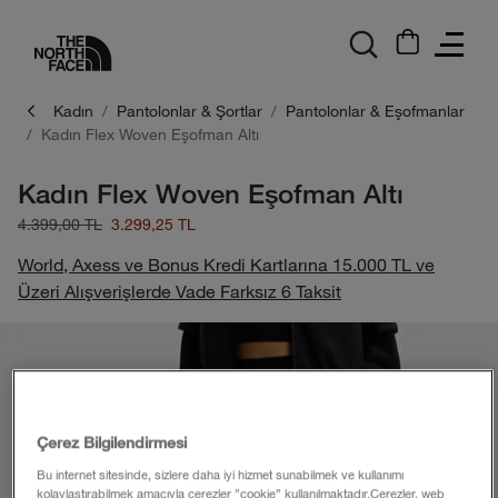
logo
Kadın
Pantolonlar & Şortlar
Pantolonlar & Eşofmanlar
Kadın Flex Woven Eşofman Altı
Kadın Flex Woven Eşofman Altı
4.399,00 TL
3.299,25 TL
World, Axess ve Bonus Kredi Kartlarına 15.000 TL ve
Üzeri Alışverişlerde Vade Farksız 6 Taksit
Çerez Bilgilendirmesi
Bu internet sitesinde, sizlere daha iyi hizmet sunabilmek ve kullanımı
kolaylaştırabilmek amacıyla çerezler ”cookie” kullanılmaktadır.Çerezler, web