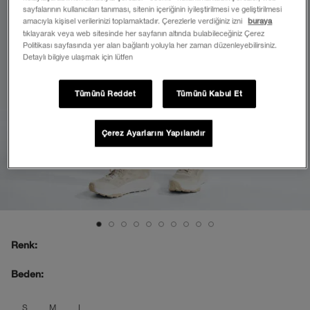
sayfalarının kullanıcıları tanıması, sitenin içeriğinin iyileştirilmesi ve geliştirilmesi
amacıyla kişisel verilerinizi toplamaktadır. Çerezlerle verdiğiniz izni
buraya
tıklayarak veya web sitesinde her sayfanın altında bulabileceğiniz Çerez
Politikası sayfasında yer alan bağlantı yoluyla her zaman düzenleyebilirsiniz.
Detaylı bilgiye ulaşmak için lütfen
Tümünü Reddet
Tümünü Kabul Et
Çerez Ayarlarını Yapılandır
Renk:
Beden:
product_attribute_69f1b8b5ec17b7389
product_attribute_69f1b8b5ec17b7
product_attribute_69f1b8b5ec1
S
M
L