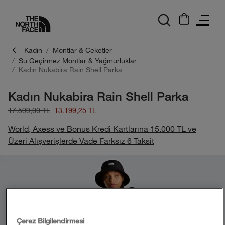
logo
Kadın
Montlar & Ceketler
Su Geçirmez Montlar & Yağmurluklar
Kadın Nukabira Rain Shell Parka
Kadın Nukabira Rain Shell Parka
17.599,00 TL
13.199,25 TL
World, Axess ve Bonus Kredi Kartlarına 15.000 TL ve
Üzeri Alışverişlerde Vade Farksız 6 Taksit
Çerez Bilgilendirmesi