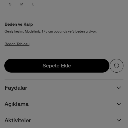
product_attribute_69f1b1c8ec17b7389
product_attribute_69f1b1c8ec17b7
product_attribute_69f1b1c8ec1
S
M
L
Beden ve Kalıp
Geniş kesim. Modelimiz 175 cm boyunda ve S beden giyiyor.
Beden Tablosu
Sepete Ekle
Sepete Ekle
Faydalar
Açıklama
Aktiviteler