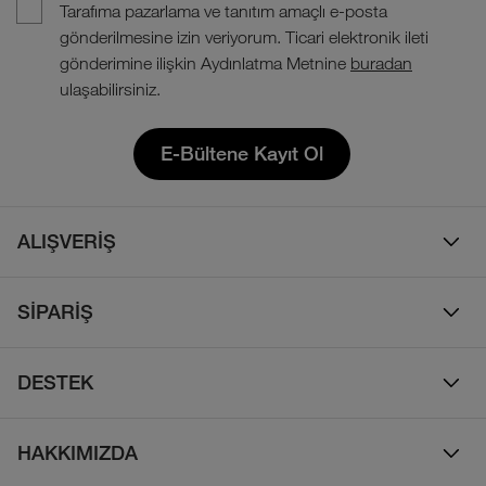
Tarafıma pazarlama ve tanıtım amaçlı e-posta
gönderilmesine izin veriyorum. Ticari elektronik ileti
gönderimine ilişkin Aydınlatma Metnine
buradan
ulaşabilirsiniz.
E-Bültene Kayıt Ol
ALIŞVERİŞ
Erkek
SİPARİŞ
Kadın
Sipariş Takibi
Çocuk
DESTEK
Teslimat & Kargo
Çanta
Online Destek
İade Politikası
HAKKIMIZDA
Ayakkabı
İletişim