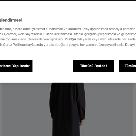
gilendirmesi
itesinde, sizlere daha iyi hizmet sunabilmek ve kullanımı kolaylaştırabilmek amacıyla çerezler
ır.Çerezler, web sayfalarının kullanıcıları tanıması, sitenin içeriğinin iyileştirilmesi ve geliştiril
rinizi toplamaktadır. Çerezlerle verdiğiniz izni
buraya
tıklayarak veya web sitesinde her sayfan
iz Çerez Politikası sayfasında yer alan bağlantı yoluyla her zaman düzenleyebilirsiniz. Detaylı
rlarını Yapılandır
Tümünü Reddet
Tümün