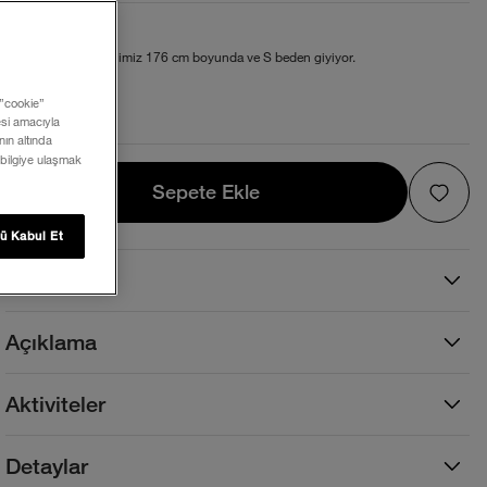
Beden ve Kalıp
Geniş kesim. Modelimiz 176 cm boyunda ve S beden giyiyor.
 ”cookie”
Beden Tablosu
mesi amacıyla
ın altında
 bilgiye ulaşmak
Sepete Ekle
Sepete Ekle
ü Kabul Et
Faydalar
Açıklama
Aktiviteler
Detaylar