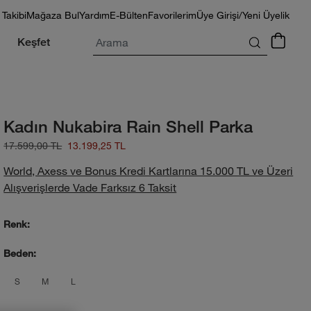
 Takibi
Mağaza Bul
Yardım
E-Bülten
Favorilerim
Üye Girişi/Yeni Üyelik
Arama
Keşfet
Kadın Nukabira Rain Shell Parka
17.599,00 TL
13.199,25 TL
World, Axess ve Bonus Kredi Kartlarına 15.000 TL ve Üzeri
Alışverişlerde Vade Farksız 6 Taksit
Renk:
Beden:
product_attribute_69f1b1ccec17b73892
product_attribute_69f1b1ccec17b73
product_attribute_69f1b1ccec17
S
M
L