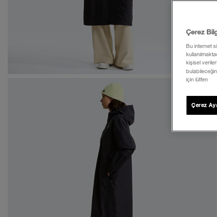
Çerez Bil
Bu internet s
kullanılmaktad
kişisel verile
bulabileceğin
için lütfen
Çerez Aya