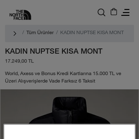
logo
Tüm Ürünler
KADIN NUPTSE KISA MONT
KADIN NUPTSE KISA MONT
17.249,00 TL
World, Axess ve Bonus Kredi Kartlarına 15.000 TL ve
Üzeri Alışverişlerde Vade Farksız 6 Taksit