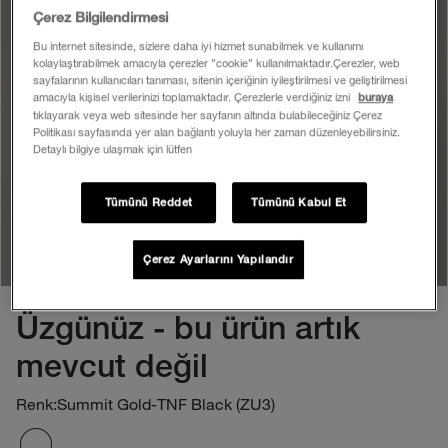
Çerez Bilgilendirmesi
Bu internet sitesinde, sizlere daha iyi hizmet sunabilmek ve kullanımı
kolaylaştırabilmek amacıyla çerezler ”cookie” kullanılmaktadır.Çerezler, web
sayfalarının kullanıcıları tanıması, sitenin içeriğinin iyileştirilmesi ve geliştirilmesi
amacıyla kişisel verilerinizi toplamaktadır. Çerezlerle verdiğiniz izni
buraya
tıklayarak veya web sitesinde her sayfanın altında bulabileceğiniz Çerez
Politikası sayfasında yer alan bağlantı yoluyla her zaman düzenleyebilirsiniz.
Detaylı bilgiye ulaşmak için lütfen
Tümünü Reddet
Tümünü Kabul Et
Çerez Ayarlarını Yapılandır
Üzgünüz - bu ürün artık
mevcut değil
Renk:
Summit Gold-TNF Black (ZU3)