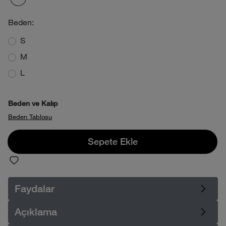
Beden:
S
product_attribute_695d28ec0b4013880
M
product_attribute_695d28ec0b4013880
L
product_attribute_695d28ec0b4013880
Beden ve Kalıp
Beden Tablosu
Sepete Ekle
Sepete Ekle
Faydalar
Açıklama