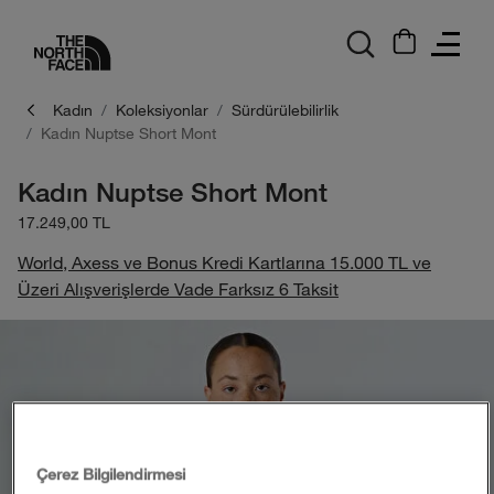
logo
Kadın
Koleksiyonlar
Sürdürülebilirlik
Kadın Nuptse Short Mont
Kadın Nuptse Short Mont
17.249,00 TL
World, Axess ve Bonus Kredi Kartlarına 15.000 TL ve
Üzeri Alışverişlerde Vade Farksız 6 Taksit
Çerez Bilgilendirmesi