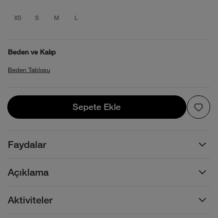
product_attribute_695d2f180b40138808
product_attribute_695d2f180b40138
product_attribute_695d2f180b40
product_attribute_695d2f18
XS
S
M
L
Beden ve Kalıp
Beden Tablosu
Sepete Ekle
Sepete Ekle
Faydalar
Açıklama
Aktiviteler