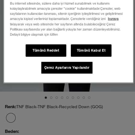
Bu internet sitesinde, sizlere daha iyi hizmet sunabilmek ve kullanımı
kolaylaştırabilmek amacıyla çerezler ”cookie” kullanılmaktadır.Çerezler, web
sayfalarının kullanıcıları tanıması, sitenin içeriğinin iyileştirilmesi ve geliştirilmesi
amacıyla kişisel verilerinizi toplamaktadır. Çerezlerle verdiğiniz izni
buraya
tıklayarak veya web sitesinde her sayfanın altında bulabileceğiniz Çerez
Politikası sayfasında yer alan bağlantı yoluyla her zaman düzenleyebilirsiniz.
Detaylı bilgiye ulaşmak için lütfen
Tümünü Reddet
Tümünü Kabul Et
Çerez Ayarlarını Yapılandır
TNF Black-TNF Black-Recycled Down (GOG)
Renk:
Beden: